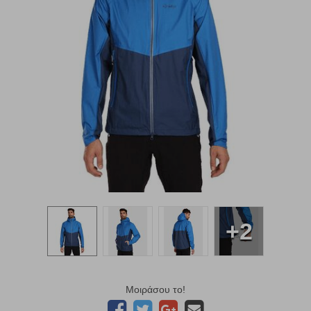
+2
Μοιράσου το!