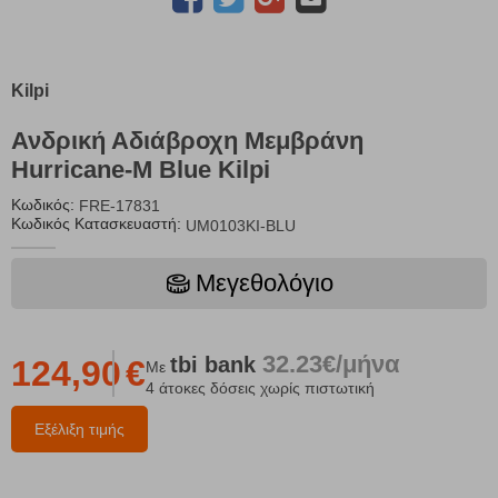
Kilpi
Ανδρική Αδιάβροχη Μεμβράνη
Hurricane-M Blue Kilpi
Κωδικός:
FRE-17831
Κωδικός Κατασκευαστή:
UM0103KI-BLU
Μεγεθολόγιο
32.23€/μήνα
tbi
bank
124,90
€
Με
4 άτοκες δόσεις χωρίς πιστωτική
Εξέλιξη τιμής