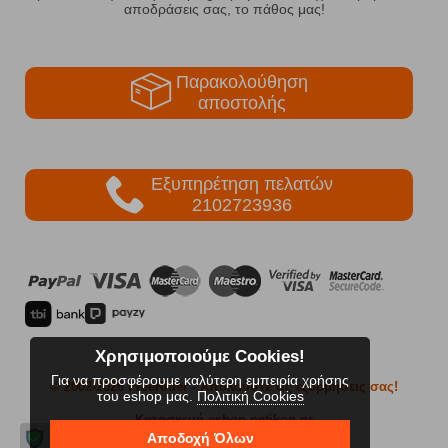
αποδράσεις σας, το πάθος μας!
Παρακολούθηση
αποστολής
Εξυπηρέτηση πελατών
2102723936
Χρησιμοποιούμε Cookies!
Για να προσφέρουμε καλύτερη εμπειρία χρήσης
© 2002-2026 FreeRider
- Απολαύστε τις εξορμήσεις σας!
του eshop μας.
Πολιτική Cookies
Κατασκευή eshop netikon.gr
Αποδοχή Όλων