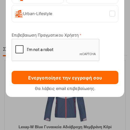
Urban-Lifestyle
Compact Ocean Blue Τηλεσκοπικά Μπατόν Πεζ...
62,50
€
Επιβεβαιωση Πραγματικου Χρήστη
Στη ίδια Τιμή!
55%
Ενεργοποίησε την εγγραφή σου
Θα λάβεις email επιβεβαίωσης.
Lexay-W Blue Γυναικεία Αδιάβροχη Μεμβράνη Kilpi