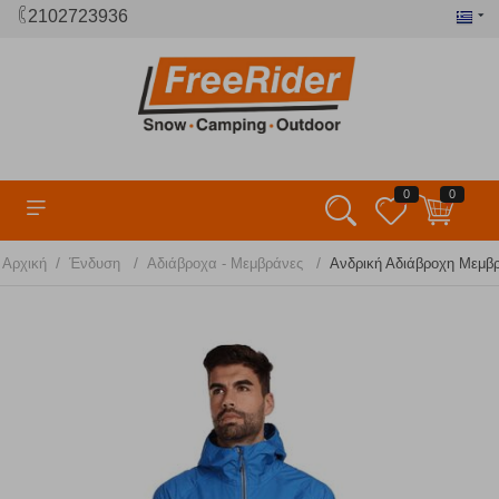
2102723936
0
0
/
/
/
Αρχική
Ένδυση
Αδιάβροχα - Μεμβράνες
Ανδρική Αδιάβροχη Μεμβρά