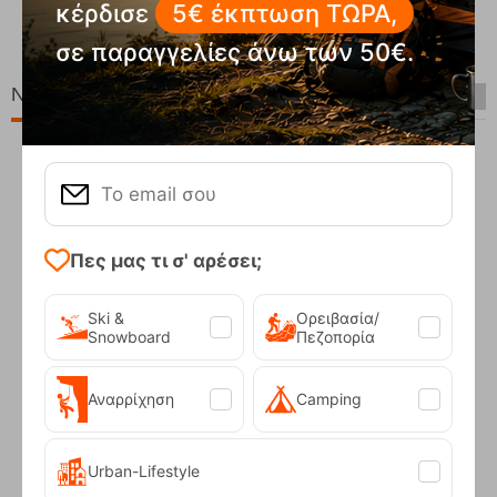
κέρδισε
5€ έκπτωση ΤΩΡΑ,
Κωδικός:
FRE-19704
Άμεσα
διαθέσιμο
90
€
119,90
€
σε παραγγελίες άνω των 50€.
Νέες Παραλαβές
Πες μας τι σ' αρέσει;
Ski &
Ορειβασία/
Snowboard
Πεζοπορία
Αναρρίχηση
Camping
Compact Ocean Blue Τηλεσκοπικά Μπατόν Πεζ...
62,50
€
Urban-Lifestyle