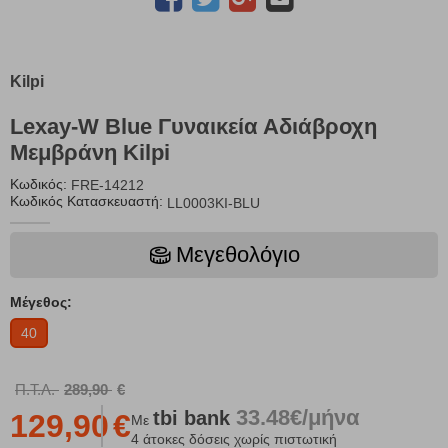
Kilpi
Lexay-W Blue Γυναικεία Αδιάβροχη
Μεμβράνη Kilpi
Κωδικός:
FRE-14212
Κωδικός Κατασκευαστή:
LL0003KI-BLU
Μεγεθολόγιο
Μέγεθος:
40
Π.Τ.Λ.
289,90
€
33.48€/μήνα
tbi
bank
129,90
€
Με
4 άτοκες δόσεις χωρίς πιστωτική