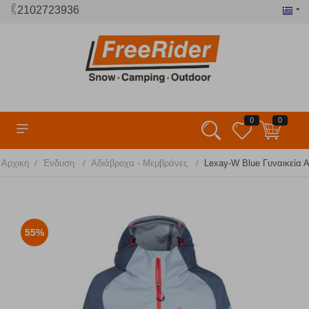
2102723936
0
0
/
/
/
Αρχική
Ένδυση
Αδιάβροχα - Μεμβράνες
Lexay-W Blue Γυναικεία 
55%