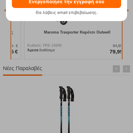
Ενεργοποίησε την εγγραφή σου
Hor
Θα λάβεις email επιβεβαίωσης.
Κωδ
Άμε
ας
Maroma Trasporter Καρότσι Outwell
Κωδικός:
FRE-19896
50
€
94,95
€
Άμεσα
διαθέσιμο
95
€
79,95
€
Νέες Παραλαβές