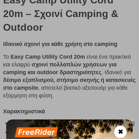
20m – Σχοινί Camping &
Outdoor
Ιδανικό σχοινί για κάθε χρήση στο camping
Το
Easy Camp Utility Cord 20m
είναι ένα πρακτικό
και ελαφρύ
σχοινί πολλαπλών χρήσεων για
camping και outdoor δραστηριότητες
. Ιδανικό για
δέσιμο εξοπλισμού, στήσιμο σκηνής ή κατασκευές
στο campsite
, αποτελεί βασικό αξεσουάρ για κάθε
εξόρμηση στη φύση.
Χαρακτηριστικά
Μήκος:
20 m
για πολλαπλές χρήσεις στο camping
✖
Ιδανικό για
δέσιμο εξοπλισμού και στήσιμο