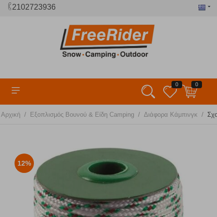
2102723936
0
0
/
/
/
Αρχική
Εξοπλισμός Βουνού & Είδη Camping
Διάφορα Κάμπινγκ
Σχο
12%