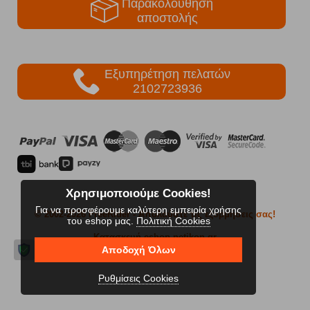
Παρακολούθηση
αποστολής
Εξυπηρέτηση πελατών
2102723936
Χρησιμοποιούμε Cookies!
Για να προσφέρουμε καλύτερη εμπειρία χρήσης
© 2002-2026 FreeRider
- Απολαύστε τις εξορμήσεις σας!
του eshop μας.
Πολιτική Cookies
Κατασκευή eshop netikon.gr
Αποδοχή Όλων
Ρυθμίσεις Cookies