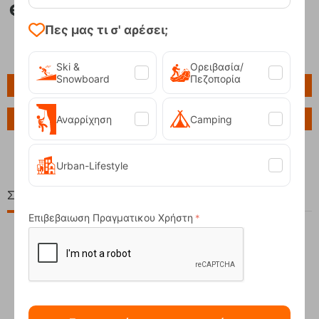
Πες μας τι σ' αρέσει;
Ski &
Ορειβασία/
Snowboard
Πεζοπορία
Πληροφορίες
Αναρρίχηση
Camping
Ερώτηση για το προϊόν
Urban-Lifestyle
Σχετικά Προϊόντα
Επιβεβαιωση Πραγματικου Χρήστη
16%