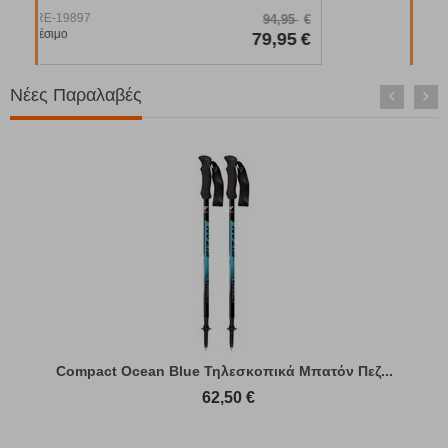
Κωδικός:
FRE-19895
95
€
94,95
€
Άμεσα
διαθέσιμο
95
€
79,95
€
Νέες Παραλαβές
Compact Ocean Blue Τηλεσκοπικά Μπατόν Πεζ...
62,50
€