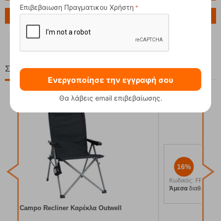
Επιβεβαιωση Πραγματικου Χρήστη
Ερώτηση για το προϊόν
Σχετικά Προϊόντα
Ενεργοποίησε την εγγραφή σου
Θα λάβεις email επιβεβαίωσης.
16%
Κωδ
Άμε
Breaker Καρέκλα Outwell