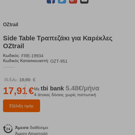
OZtrail
Side Table Τραπεζάκι για Καρέκλες
OZtrail
Κωδικός:
FRE-19934
Κωδικός Κατασκευαστή:
OZT-951
Π.Τ.Λ.
19,90
€
5.48€/μήνα
tbi
bank
17,91
€
Με
4 άτοκες δόσεις χωρίς πιστωτική
Εξέλιξη τιμής
Άμεσα
διαθέσιμο
Άμεση Αποστολή