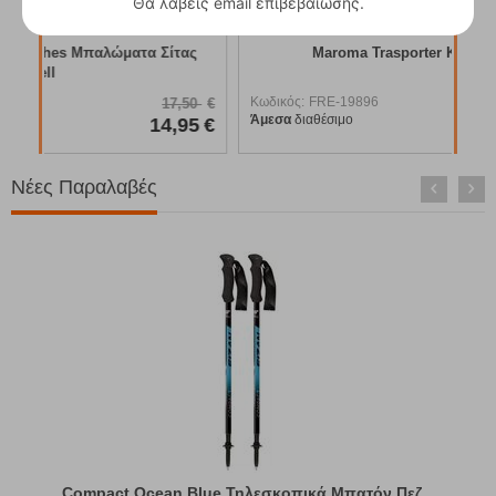
Θα λάβεις email επιβεβαίωσης.
Άμε
ας
Maroma Trasporter Καρότσι Outwell
Κωδικός:
FRE-19896
50
€
94,95
€
Άμεσα
διαθέσιμο
95
€
79,95
€
Νέες Παραλαβές
Compact Ocean Blue Τηλεσκοπικά Μπατόν Πεζ...