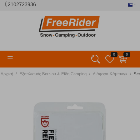
2102723936
0
0
/
/
/
Αρχική
Εξοπλισμός Βουνού & Είδη Camping
Διάφορα Κάμπινγκ
Sea