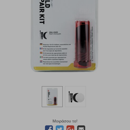
Μοιράσου το!