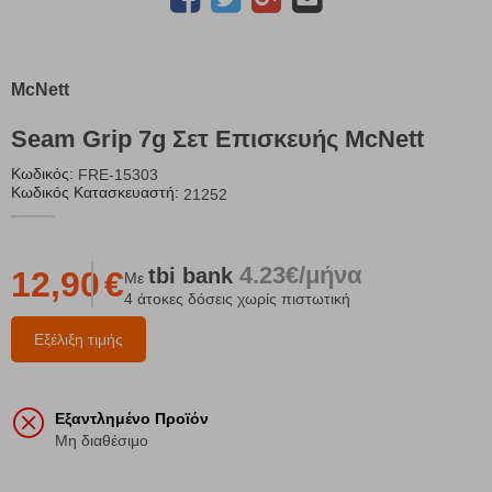
McNett
Seam Grip 7g Σετ Επισκευής McNett
Κωδικός:
FRE-15303
Κωδικός Κατασκευαστή:
21252
4.23€/μήνα
tbi
bank
12,90
€
Με
4 άτοκες δόσεις χωρίς πιστωτική
Εξέλιξη τιμής
Εξαντλημένο Προϊόν
Μη διαθέσιμο