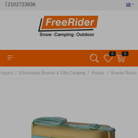
2102723936
0
0
/
/
/
Αρχική
Εξοπλισμός Βουνού & Είδη Camping
Ψυγεία
Ψυγεία Πάγου