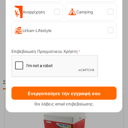
Αναρρίχηση
Camping
Urban-Lifestyle
Compact Ocean Blue Τηλεσκοπικά Μπατόν Πεζ...
Επιβεβαιωση Πραγματικου Χρήστη
62,50
€
Στη ίδια Τιμή!
Ενεργοποίησε την εγγραφή σου
Θα λάβεις email επιβεβαίωσης.