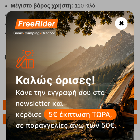
Μέγιστο βάρος χρήστη:
110 κιλά
Χρώμα: Olivine
✖
Σύνθεση υφάσματος: 100% πολυεστέρας
Διαστάσεις συσκευασίας: 11 x 12 x 86 εκ
Καλώς όρισες!
Κάνε την εγγραφή σου στο
newsletter και
Πληροφορίες
κέρδισε
5€ έκπτωση ΤΩΡΑ,
Ερώτηση για το προϊόν
σε παραγγελίες άνω των 50€.