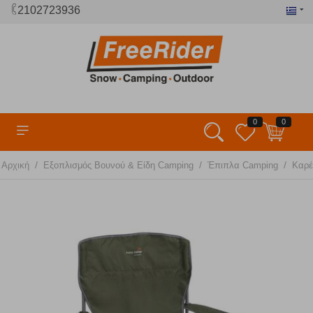
2102723936
0
0
/
/
/
Αρχική
Εξοπλισμός Βουνού & Είδη Camping
Έπιπλα Camping
Καρέ