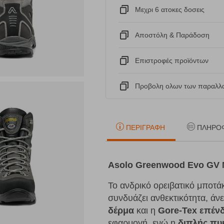
Μεχρι 6 ατοκες δοσεις
Αποστόλη & Παράδοση
Eπιστροφές προϊόντων
Προβολη ολων των παραλλα
ΠΕΡΙΓΡΑΦΉ
ΠΛΗΡΟ
Asolo Greenwood Evo GV M
Το ανδρικό ορειβατικό μποτά
συνδυάζει ανθεκτικότητα, άν
δέρμα
και η
Gore-Tex επέν
εφαρμογή, ενώ η
διπλής πυ