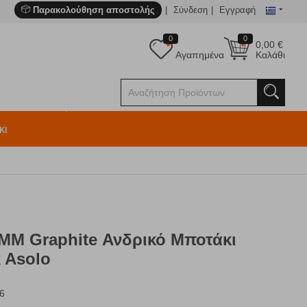
Παρακολούθηση αποστολής
Σύνδεση
Εγγραφή
0
0
0,00
€
Αγαπημένα
Καλάθι
κι
MM Graphite Ανδρικό Μποτάκι
 Asolo
6