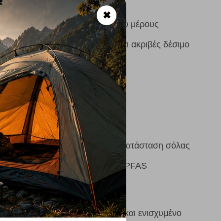
✖
υμένο για προστασία μπροστινού μέρους
εκτικό hardware για γρήγορο και ακριβές δέσιμο
, ανατομικό
00 MR
, μέγεθος 42)
ope
 μοντέλο μπορεί να δεχθεί αντικατάσταση σόλας
ρφωση:
Δέρμα Oeko-Tex, χωρίς PFAS
 αντοχή:
Water-resistant δέρμα και ενισχυμένο