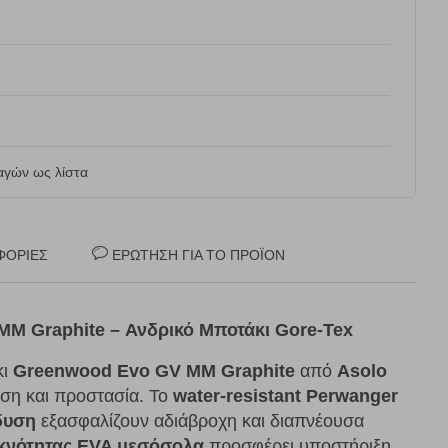
γών ως λίστα
ΦΟΡΊΕΣ
ΕΡΏΤΗΣΗ ΓΙΑ ΤΟ ΠΡΟΪΌΝ
M Graphite – Ανδρικό Μποτάκι Gore-Tex
κι
Greenwood Evo GV MM Graphite
από
Asolo
εση και προστασία. Το
water-resistant Perwanger
δυση
εξασφαλίζουν αδιάβροχη και διαπνέουσα
κνότητας EVA μεσόσολα
προσφέρει υποστήριξη