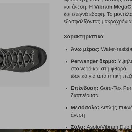
και άνεση. Η
Vibram MegaG
και στεγνά εδάφη. Το μοντέλ
εξασφαλίζοντας μακροχρόνια
Χαρακτηριστικά
Άνω μέρος:
Water-resist
Perwanger δέρμα:
Υψηλής
στο νερό και στη φθορά,
ιδανικό για απαιτητική πε
Επένδυση:
Gore-Tex Per
διαπνέουσα
Μεσόσολα:
Διπλής πυκνό
άνεση
Σόλα:
Asolo/Vibram Duo R