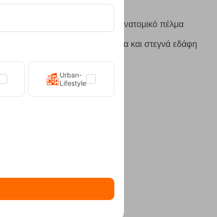
λής πυκνότητας μεσόσολα και ανατομικό πέλμα
ram MegaGrip σόλα για βρεγμένα και στεγνά εδάφη
Urban-
Lifestyle