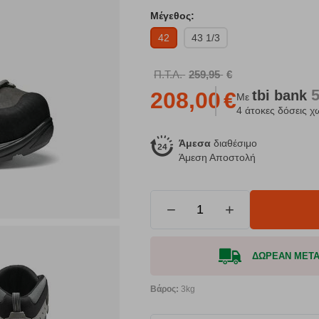
Μέγεθος:
42
43 1/3
Π.Τ.Λ.
259,95
€
tbi
bank
208,00
€
Με
4 άτοκες δόσεις χ
Άμεσα
διαθέσιμο
Άμεση Αποστολή
−
+
ΔΩΡΕΑΝ ΜΕΤΑΦ
Βάρος:
3kg