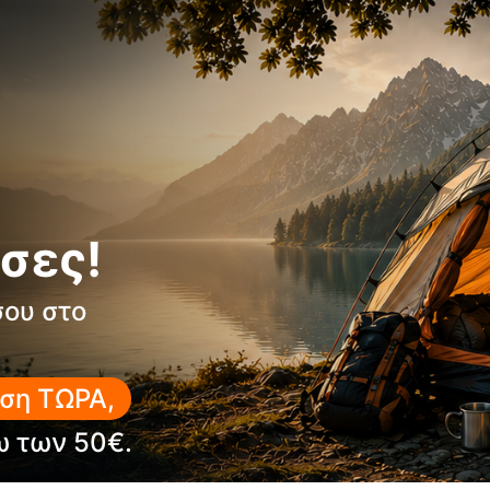
κορυφαία πρόσφυση
Καπάκι δακτύλου:
Ενισχ
Σύστημα κορδονιών:
Ανθ
Εσωτερικό πέλμα:
Lite 2
Lasting board:
Asoflex 
Βάρος:
653 g (1/2 ζεύγος
σες!
Κατασκευή:
Made in Eur
σου στο
Αντικατάσταση σόλας:
Το
Περιβαλλοντική συμμό
ση ΤΩΡΑ,
Γιατί να το επιλέξεις
ω των 50€.
Απόλυτη προστασία και