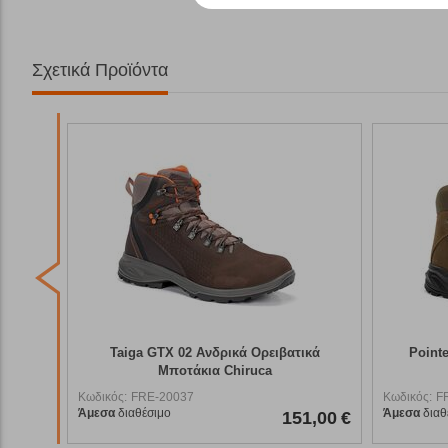
Σχετικά Προϊόντα
ικά
Pointer 01 GTX Ανδρικά Ορειβατικά
Trofe
Μποτάκια Chiruca
Κωδικός:
FRE-20036
Κωδικός:
F
Άμεσα
διαθέσιμο
Άμεσα
διαθ
1,00
€
139,90
€