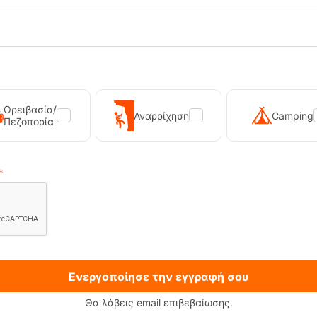
καπάκι δακτύλου
Άνεση σε κάθε βήμα:
Διπ
Σταθερή πρόσφυση:
Vib
Ορειβασία/
Αναρρίχηση
Camping
Πεζοπορία
Ενεργοποίησε την εγγραφή σου
Θα λάβεις email επιβεβαίωσης.