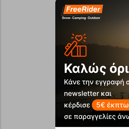
Καλώς όρι
Κάνε την εγγραφή 
newsletter και
κέρδισε
5€ έκπτω
σε παραγγελίες άν