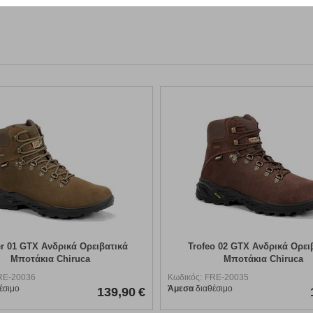
o 02 GTX Ανδρικά Ορειβατικά
Xacobeo 05 Ανδρικά Ορειβατικά
Μποτάκια Chiruca
Gore-Tex Chiruca
RE-20035
Κωδικός:
FRE-20034
έσιμο
Άμεσα
διαθέσιμο
157,90
€