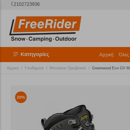
2102723936
Κατηγορίες
Αρχική
Όλες
/
/
/
Αρχική
Υποδήματα
Μποτάκια Ορειβατικά
Greenwood Evo GV MM
20%