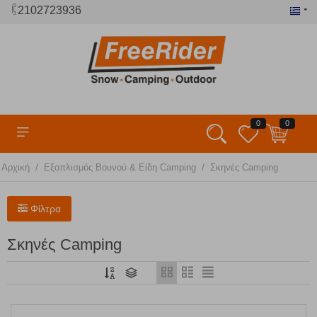
2102723936
0
0
/
/
Αρχική
Εξοπλισμός Βουνού & Είδη Camping
Σκηνές Camping
Φίλτρα
Σκηνές Camping