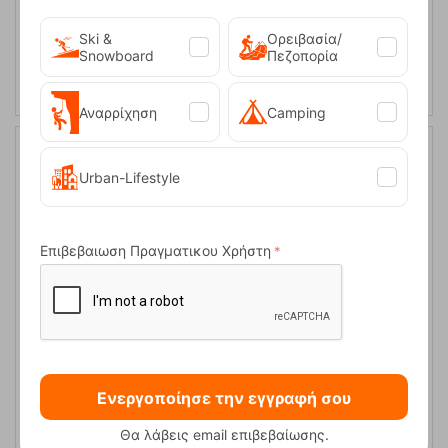
Ski &
Ορειβασία/
ΑΓΟΡΑ
Snowboard
Πεζοπορία
Αναρρίχηση
Camping
15%
Urban-Lifestyle
Επιβεβαιωση Πραγματικου Χρήστη
Mountain Bivvy Σκηνή Bivouac Robens
Ενεργοποίησε την εγγραφή σου
Κωδικός:
FRE-15189
99,95
€
Άμεσα
διαθέσιμο
84,95
€
Θα λάβεις email επιβεβαίωσης.