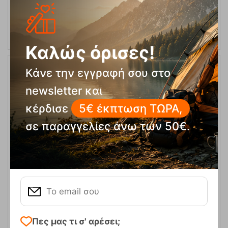
ΑΓΟΡΑ
Καλώς όρισες!
Κάνε την εγγραφή σου στο
10%
newsletter και
κέρδισε
5€ έκπτωση ΤΩΡΑ,
σε παραγγελίες άνω των 50€.
Bungalow Blue Σκηνή 9 Ατόμων Oztrail
Κωδικός:
FRE-13941
479,00
€
Άμεσα
διαθέσιμο
431,10
€
Πες μας τι σ' αρέσει;