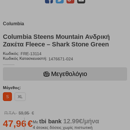
Columbia
Columbia Steens Mountain Ανδρική
Ζακέτα Fleece – Shark Stone Green
Κωδικός:
FRE-13114
Κωδικός Κατασκευαστή:
1476671-024
Μεγεθολόγιο
Μέγεθος:
S
XL
Π.Τ.Λ.
59,95
€
12.99€/μήνα
tbi
bank
47,96
€
Με
4 άτοκες δόσεις χωρίς πιστωτική