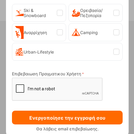
Ski &
Ορειβασία/
Snowboard
Πεζοπορία
Ήξερες ότι στο κατάστημα μας
έχουμε...
Αναρρίχηση
Camping
Urban-Lifestyle
ΑΤΟΚΕΣ ΔΟΣΕΙΣ
Επιβεβαιωση Πραγματικου Χρήστη
Για αγορές άνω των 50€
Ενεργοποίησε την εγγραφή σου
Θα λάβεις email επιβεβαίωσης.