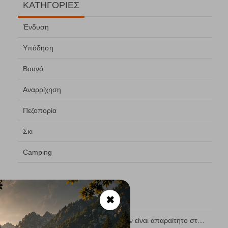
ΚΑΤΗΓΟΡΙΕΣ
Ένδυση
Υπόδηση
Βουνό
Αναρρίχηση
Πεζοπορία
Σκι
Camping
ΤΕΛΕΥΤΑΙΑ ΑΡΘΡΑ
✖
1
Γιατί το πουπουλένιο μπουφάν είναι απαραίτητο στο βουνό;