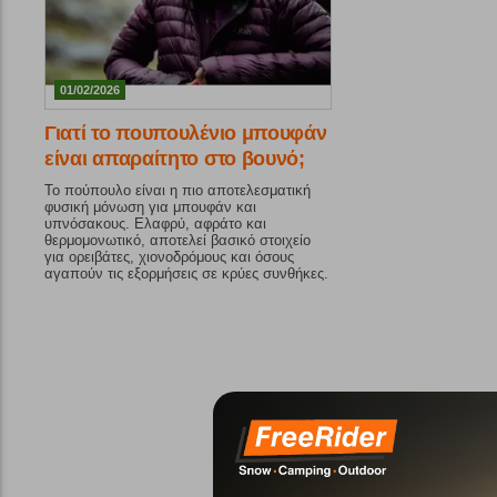
01/02/2026
Γιατί το πουπουλένιο μπουφάν
είναι απαραίτητο στο βουνό;
Το πούπουλο είναι η πιο αποτελεσματική
φυσική μόνωση για μπουφάν και
υπνόσακους. Ελαφρύ, αφράτο και
θερμομονωτικό, αποτελεί βασικό στοιχείο
για ορειβάτες, χιονοδρόμους και όσους
αγαπούν τις εξορμήσεις σε κρύες συνθήκες.
Η απόδοσή του καθορίζεται από
χαρακτηριστικά όπως το Fill Power, η
αναλογία πούπουλου, το loft και ο τύπος
του πούπουλου.