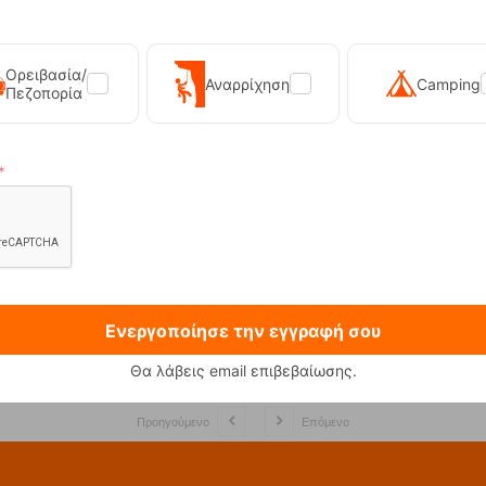
.
Ορειβασία/
Αναρρίχηση
Camping
Πεζοπορία
Σ ΣΤΑΘΜΕΥΣΗΣ
ΑΜΕΣΗ ΠΑΡΑΛ
τά από το κατάστημα
Στα προϊόντα με από
Ενεργοποίησε την εγγραφή σου
Θα λάβεις email επιβεβαίωσης.
Προηγούμενο
Επόμενο