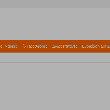
 οι Μάρκες
Προσφορές
Δωροεπιταγές
Ενοικίαση Σετ Σ