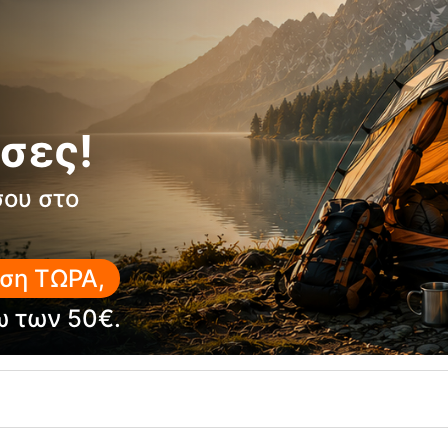
σες!
σου στο
ση ΤΩΡΑ,
ω των 50€.