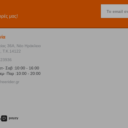
Το email σ
ορές μας!
νία
είας 36Α, Νέο Ηράκλειο
, Τ.Κ.14122
723936
ετ- Σαβ :10:00 - 16:00
εμ- Παρ :10:00 - 20:00
reerider.gr