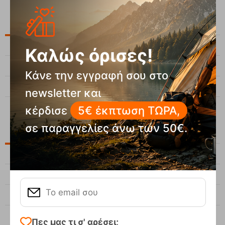
ΤΕΛΕΥΤΑΙΑ ΑΡΘΡΑ
1
Γιατί το πουπουλένιο μπουφάν είναι απαραίτητο στο βουνό;
Καλώς όρισες!
2
Πού μπορώ να νοικιάσω Εξοπλισμό σκι στην Αθήνα;
Κάνε την εγγραφή σου στο
3
Πώς ρυθμίζεται η πλάτη σε σακίδιο πεζοπορίας;
newsletter και
κέρδισε
5€ έκπτωση ΤΩΡΑ,
σε παραγγελίες άνω των 50€.
ΑΡΧΕΙΟ
Φεβρουάριος, 2026
Ιανουάριος, 2026
Αύγουστος, 2025
Πες μας τι σ' αρέσει;
Προβολή όλων