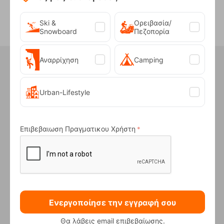
Ski &
Ορειβασία/
Snowboard
Πεζοπορία
Ήξερες ότι στο κατάστημα μας
Αναρρίχηση
Camping
έχουμε...
Urban-Lifestyle
ΑΤΟΚΕΣ ΔΟΣΕΙΣ
Επιβεβαιωση Πραγματικου Χρήστη
Για αγορές άνω των 50€
Ενεργοποίησε την εγγραφή σου
Θα λάβεις email επιβεβαίωσης.