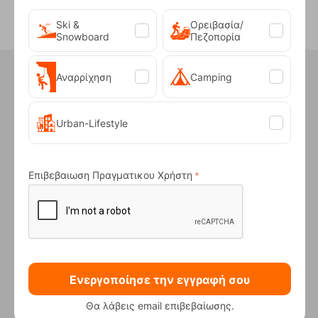
Ski &
Ορειβασία/
Snowboard
Πεζοπορία
Ήξερες ότι στο κατάστημα μας
έχουμε...
Αναρρίχηση
Camping
Urban-Lifestyle
ΑΤΟΚΕΣ ΔΟΣΕΙΣ
Επιβεβαιωση Πραγματικου Χρήστη
Για αγορές άνω των 50€
Ενεργοποίησε την εγγραφή σου
Θα λάβεις email επιβεβαίωσης.