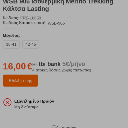
WSB 906 Ισοθερμική Merino Trekking
Κάλτσα Lasting
Κωδικός:
FRE-10659
Κωδικός Κατασκευαστή:
WSB-906
Μέγεθος:
38-41
42-45
5€/μήνα
tbi
bank
16,00
€
Με
4 άτοκες δόσεις χωρίς πιστωτική
Εξέλιξη τιμής
Εξαντλημένο Προϊόν
Μη διαθέσιμο
Αγαπημένα