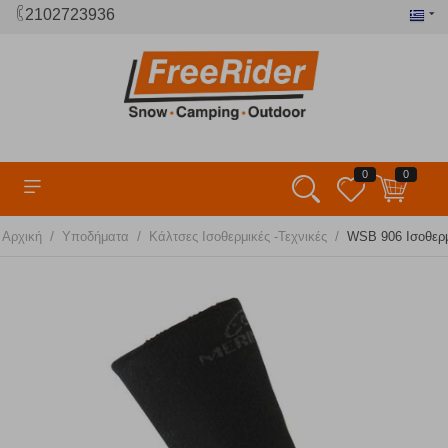
2102723936
0
0
/
/
/
Αρχική
Υποδήματα
Κάλτσες Ισοθερμικές -Τεχνικές
WSB 906 Ισοθερμ