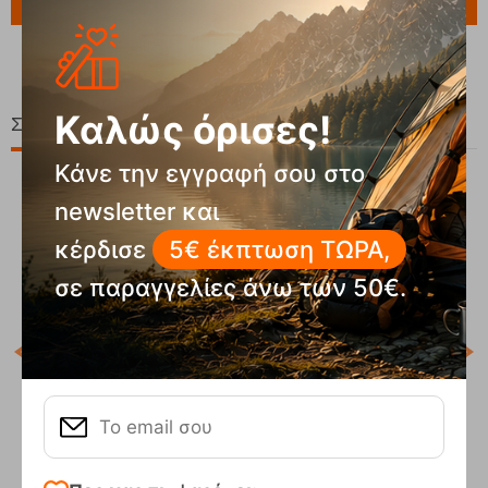
Ερώτηση για το προϊόν
Καλώς όρισες!
Σχετικά Προϊόντα
Κάνε την εγγραφή σου στο
newsletter και
κέρδισε
5€ έκπτωση ΤΩΡΑ,
σε παραγγελίες άνω των 50€.
Κωδ
Άμε
Prtgatton Vintage Pink Κάλτσες Protest
Κωδικός:
FRE-19595