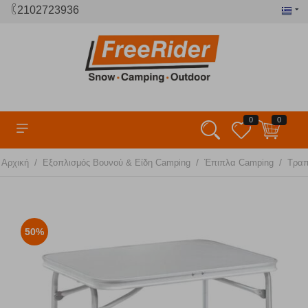
2102723936
0
0
/
/
/
Αρχική
Εξοπλισμός Βουνού & Είδη Camping
Έπιπλα Camping
Τραπ
50%