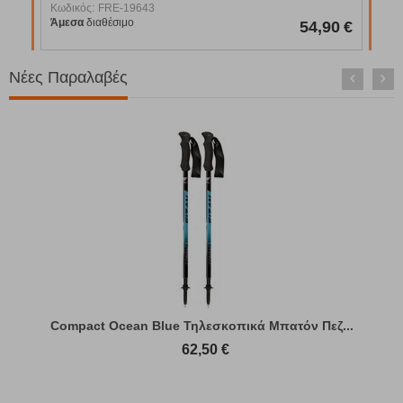
Κωδικός:
FRE-19643
95
€
Άμεσα
διαθέσιμο
95
€
54,90
€
Νέες Παραλαβές
Compact Ocean Blue Τηλεσκοπικά Μπατόν Πεζ...
62,50
€