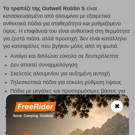
Το τραπέζι της Outwell Roblin S
είναι
κατασκευασμένο από αλουμίνιο με εξαιρετικά
ανθεκτικά πόδια για σταθερότητα και ρυθμιζόμενο
ύψος. Η επιφάνειά του είναι ανθεκτική στη θερμότητα
για ζεστά πιάτα, αλλά προσοχή: δεν είναι κατάλληλο
για κατσαρόλες που βγήκαν μόλις από τη φωτιά.
Ανοίγει και διπλώνει εύκολα σε δευτερόλεπτα
Δεν απαιτεί συναρμολόγηση
Σκελετός αλουμινίου για αυξημένη αντοχή
Τηλεσκοπικά πόδια για εύκολη ρύθμιση ύψους
Πόδια με μεγάλες και προσαρμόσιμες βάσεις για
ενισχυμένη σταθερότητα σε ανώμαλο έδαφος
✖
Ανθεκτική επιφάνεια UV, νερού και θερμότητας
Ιδανικό για εξωτερική χρήση με σκληρή και
ελαφριά επιφάνεια
Ανθεκτικό στο νερό: Αντέχει σε ήπια βροχή και