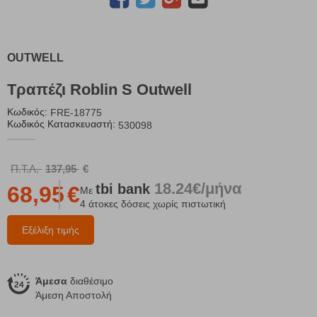
OUTWELL
Τραπέζι Roblin S Outwell
Κωδικός:
FRE-18775
Κωδικός Κατασκευαστή:
530098
Π.Τ.Λ.
137,95
€
18.24€/μήνα
tbi
bank
68,95
€
Με
4 άτοκες δόσεις χωρίς πιστωτική
Εξέλιξη τιμής
Άμεσα
διαθέσιμο
Άμεση Αποστολή