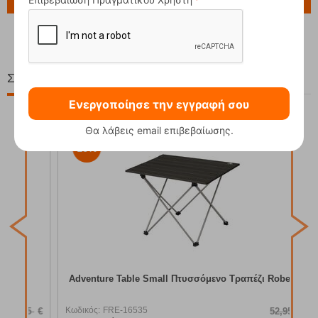
Ερώτηση για το προϊόν
Σχετικά Προϊόντα
Ενεργοποίησε την εγγραφή σου
Θα λάβεις email επιβεβαίωσης.
15%
Κωδ
Δια
Adventure Table Small Πτυσσόμενο Τραπέζι Robens
Κωδικός:
FRE-16535
95
€
52,95
€