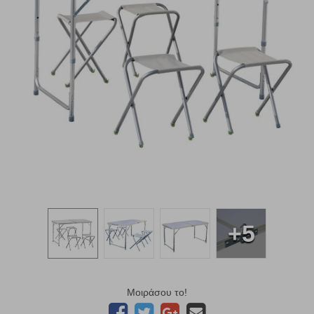
+5
Μοιράσου το!