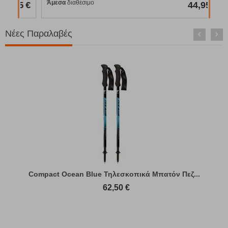
Άμεσα
διαθέσιμο
95
€
44,95
€
Νέες Παραλαβές
Compact Ocean Blue Τηλεσκοπικά Μπατόν Πεζ...
62,50
€