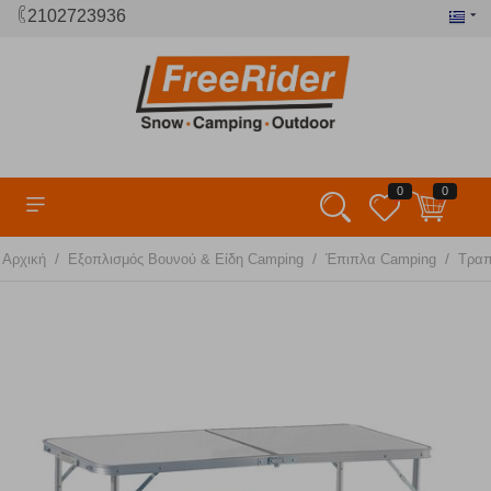
2102723936
0
0
/
/
/
Αρχική
Εξοπλισμός Βουνού & Είδη Camping
Έπιπλα Camping
Τραπ