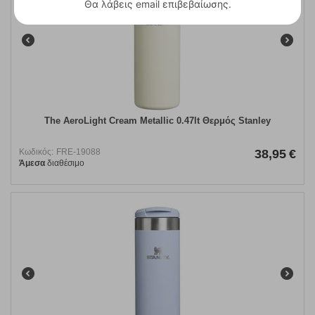
Θα λάβεις email επιβεβαίωσης.
The AeroLight Cream Metallic 0.47lt Θερμός Stanley
Κωδικός:
FRE-19088
38,95
€
Άμεσα
διαθέσιμο