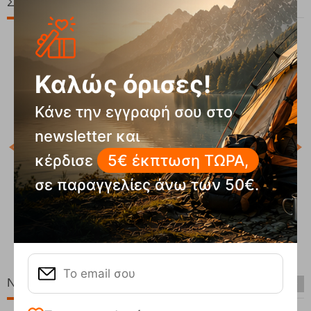
Σχετικά Προϊόντα
Καλώς όρισες!
Κάνε την εγγραφή σου στο
T
newsletter και
κέρδισε
5€ έκπτωση ΤΩΡΑ,
Κωδ
Άμε
σε παραγγελίες άνω των 50€.
ack
The Legendary Classic Bottle Black 2.0 0.94lt Θερμός
Stanley
Κωδικός:
FRE-19856
Άμεσα
διαθέσιμο
00
€
65,00
€
Νέες Παραλαβές