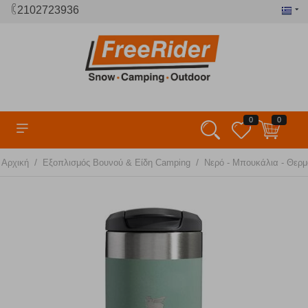
2102723936
0
0
/
/
Αρχική
Εξοπλισμός Βουνού & Είδη Camping
Νερό - Μπουκάλια - Θερ