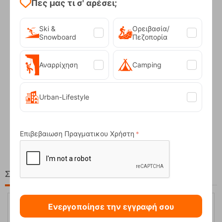
Πες μας τι σ' αρέσει;
Ski &
Ορειβασία/
Snowboard
Πεζοπορία
Αναρρίχηση
Camping
Urban-Lifestyle
Compact Ocean Blue Τηλεσκοπικά Μπατόν Πεζ...
62,50
€
Επιβεβαιωση Πραγματικου Χρήστη
Στη ίδια Τιμή!
Ενεργοποίησε την εγγραφή σου