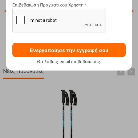
Επιβεβαιωση Πραγματικου Χρήστη
il
Σκηνή Παραλίας Αυτόματη Solart 1663
Κωδικός:
FRE-12980
00
€
49,90
€
Ενεργοποίησε την εγγραφή σου
Άμεσα
διαθέσιμο
00
€
42,50
€
Θα λάβεις email επιβεβαίωσης.
Νέες Παραλαβές