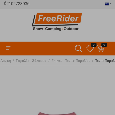
2102723936
0
0
/
/
/
Αρχική
Παραλία - Θάλασσα
Σκηνές - Τέντες Παραλίας
Τέντα Παραλί