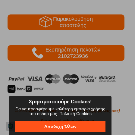
Παρακολούθηση
αποστολής
Εξυπηρέτηση πελατών
2102723936
Χρησιμοποιούμε Cookies!
Για να προσφέρουμε καλύτερη εμπειρία χρήσης
© 2002-2026 FreeRider
- Απολαύστε τις εξορμήσεις σας!
του eshop μας.
Πολιτική Cookies
Κατασκευή eshop netikon.gr
Αποδοχή Όλων