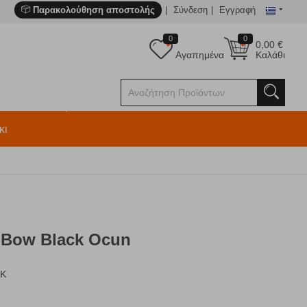
Παρακολούθηση αποστολής
Σύνδεση
Εγγραφή
0
0
0,00
€
Αγαπημένα
Καλάθι
κι
 Bow Black Ocun
CK