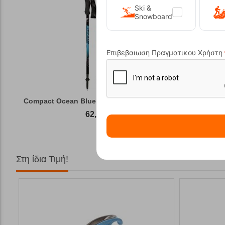
Ski &
Snowboard
Επιβεβαιωση Πραγματικου Χρήστη
Compact Ocean Blue Τηλεσκοπικά Μπατόν Πεζ...
Winter Gas
62,50
€
Στη ίδια Τιμή!