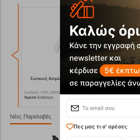
Καλώς όρι
Κάνε την εγγραφή 
newsletter και
κέρδισε
5€ έκπτω
ιχητικό
Συσκευή Ασφάλισης Bow White Ocun
Συσκε
σε παραγγελίες άν
Κωδικός:
FRE-18880
Κωδικός:
F
Άμεσα
διαθέσιμο
Άμεσα
διαθ
4,95
€
39,95
€
Νέες Παραλαβές
Πες μας τι σ' αρέσει;