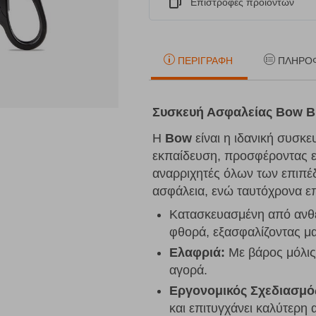
Eπιστροφές προϊόντων
ΠΕΡΙΓΡΑΦΉ
ΠΛΗΡΟ
Συσκευή Ασφαλείας Bow B
Η
Bow
είναι η ιδανική συσκε
εκπαίδευση, προσφέροντας εξ
αναρριχητές όλων των επιπέ
ασφάλεια, ενώ ταυτόχρονα επι
Κατασκευασμένη από ανθεκ
φθορά, εξασφαλίζοντας μ
Ελαφριά:
Με βάρος μόλις 
αγορά.
Εργονομικός Σχεδιασμό
και επιτυγχάνει καλύτερη 