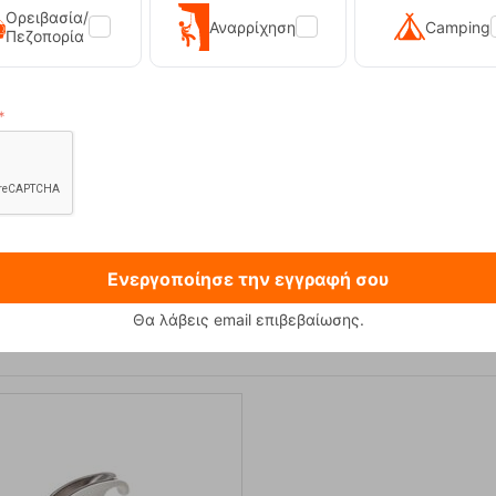
Ορειβασία/
Αναρρίχηση
Camping
Πεζοπορία
 230g Φιάλη Υγραεριού Primus
Sonna-M Black Ανδρικό Μπο
12,90
€
89,90
€
Ενεργοποίησε την εγγραφή σου
Θα λάβεις email επιβεβαίωσης.