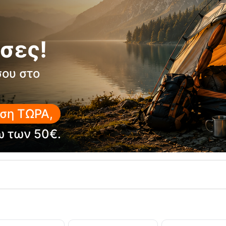
σες!
σου στο
ση ΤΩΡΑ,
υή Ασφάλισης Bow Blue Ocun
Oχτάρι Classic Descender 
ω των 50€.
RE-18879
Κωδικός:
FRE-16454
έσιμο
Άμεσα
διαθέσιμο
39,95
€