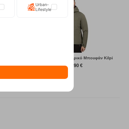
Urban-
Lifestyle
υφάν Kilpi
Sonna-M Green Ανδρικό Μπουφάν Kilpi
89,90
€