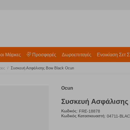
 οι Μάρκες
Προσφορές
Δωροεπιταγές
Ενοικίαση Σετ Σ
/
ρες
Συσκευή Ασφάλισης Bow Black Ocun
Ocun
Συσκευή Ασφάλισης
Κωδικός:
FRE-18878
Κωδικός Κατασκευαστή:
04711-BLA