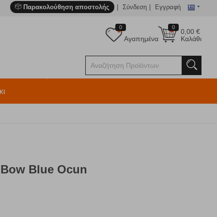
Παρακολούθηση αποστολής
Σύνδεση
Εγγραφή
0
0
0,00
€
Αγαπημένα
Καλάθι
κι
 Bow Blue Ocun
E