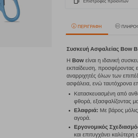
Eπιστροφές προϊόντων
ΠΕΡΙΓΡΑΦΉ
ΠΛΗΡΟ
Συσκευή Ασφαλείας Bow 
Η
Bow
είναι η ιδανική συσκε
εκπαίδευση, προσφέροντας εξ
αναρριχητές όλων των επιπέ
ασφάλεια, ενώ ταυτόχρονα επι
Κατασκευασμένη από ανθεκ
φθορά, εξασφαλίζοντας μ
Ελαφριά:
Με βάρος μόλις 
αγορά.
Εργονομικός Σχεδιασμό
και επιτυγχάνει καλύτερη 