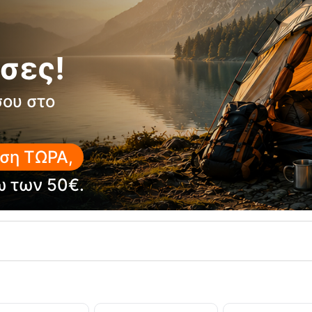
σες!
σου στο
ση ΤΩΡΑ,
άρι Classic Descender Fixe
Συσκευή Ασφάλισης Habu Pi
ω των 50€.
RE-16454
Κωδικός:
FRE-13783
έσιμο
Άμεσα
διαθέσιμο
15,95
€