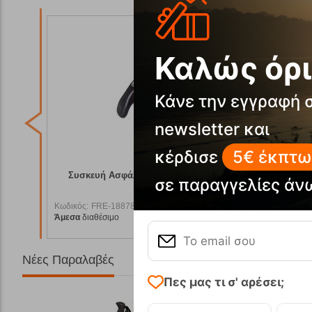
Καλώς όρι
Κάνε την εγγραφή 
newsletter και
κέρδισε
5€ έκπτω
Ocun
Συσκευή Ασφάλισης Bow Black Ocun
Oχτ
σε παραγγελίες άν
Κωδικός:
FRE-18878
Κωδικός:
F
Άμεσα
διαθέσιμο
Άμεσα
διαθ
9,95
€
39,95
€
Νέες Παραλαβές
Πες μας τι σ' αρέσει;