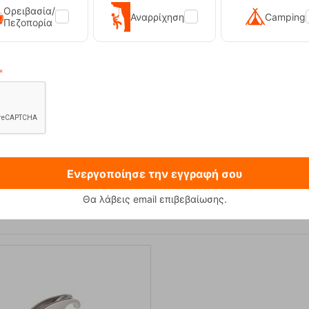
Ορειβασία/
Αναρρίχηση
Camping
Πεζοπορία
 230g Φιάλη Υγραεριού Primus
Sonna-M Black Ανδρικό Μπο
12,90
€
89,90
€
Ενεργοποίησε την εγγραφή σου
Θα λάβεις email επιβεβαίωσης.