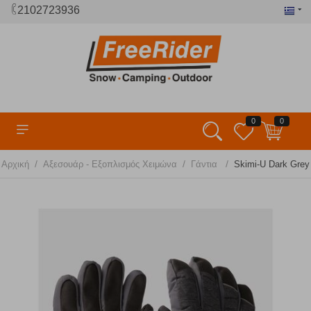
2102723936
0
0
/
/
/
Αρχική
Αξεσουάρ - Εξοπλισμός Χειμώνα
Γάντια
Skimi-U Dark Grey 