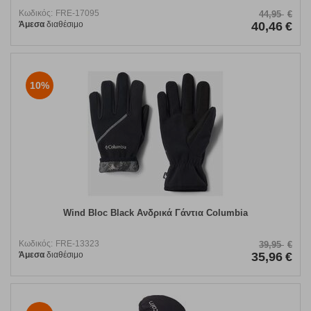
Κωδικός:
FRE-17095
44,95
€
Άμεσα
διαθέσιμο
40,46
€
10%
Wind Bloc Black Ανδρικά Γάντια Columbia
Κωδικός:
FRE-13323
39,95
€
Άμεσα
διαθέσιμο
35,96
€