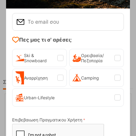
Πες μας τι σ' αρέσει;
Compact Ocean Blue Τηλεσκοπικά Μπατόν Πεζ...
62,50
€
Ski &
Ορειβασία/
Snowboard
Πεζοπορία
Αναρρίχηση
Camping
Στη ίδια Τιμή!
Urban-Lifestyle
Επιβεβαιωση Πραγματικου Χρήστη