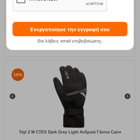
Παιδικά Γάντια Σκι Junior Glove Yellow/Blue Level
Ενεργοποίησε την εγγραφή σου
Θα λάβεις email επιβεβαίωσης.
Κωδικός:
FRE-18592
42,50
€
Άμεσα
διαθέσιμο
10%
Styl 2 M CTEX Dark Grey Light Ανδρικά Γάντια Cairn