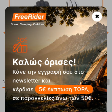
✖
Κωδ
Άμε
Hero W Glove Pattern Γυναικεία Γάντια Σκι Level
Καλώς όρισες!
Κωδικός:
FRE-19520
Άμεσα
διαθέσιμο
95
€
59,95
€
Κάνε την εγγραφή σου στο
newsletter και
Νέες Παραλαβές
κέρδισε
5€ έκπτωση ΤΩΡΑ,
σε παραγγελίες άνω των 50€.