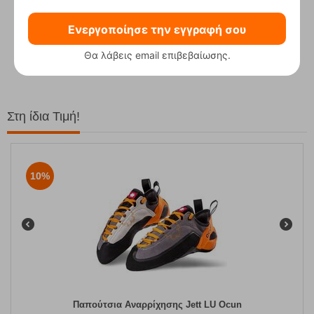
Ενεργοποίησε την εγγραφή σου
Compact Ocean Blue Τηλεσκοπικά Μπατόν Πεζ...
62,50
€
Θα λάβεις email επιβεβαίωσης.
Στη ίδια Τιμή!
10%
Παπούτσια Αναρρίχησης Jett LU Ocun