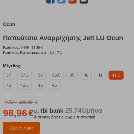
Ocun
Παπούτσια Αναρρίχησης Jett LU Ocun
Κωδικός:
FRE-11066
Κωδικός Κατασκευαστή:
04176
Μέγεθος:
37
37,5
38
38,5
39
40
41
41,5
42
42,5
43
45
Π.Τ.Λ.
109,95
€
25.74€/μήνα
tbi
bank
98,96
€
Με
4 άτοκες δόσεις χωρίς πιστωτική
Εξέλιξη τιμής