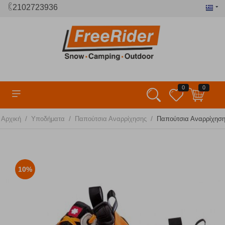
2102723936
0
0
/
/
/
Αρχική
Υποδήματα
Παπούτσια Αναρρίχησης
Παπούτσια Αναρρίχηση
10%