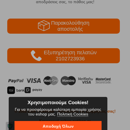
αποδράσεις σας, το πάθος μας!
Παρακολούθηση
αποστολής
Εξυπηρέτηση πελατών
2102723936
Χρησιμοποιούμε Cookies!
Για να προσφέρουμε καλύτερη εμπειρία χρήσης
© 2002-2026 FreeRider
- Απολαύστε τις εξορμήσεις σας!
του eshop μας.
Πολιτική Cookies
Κατασκευή eshop netikon.gr
Αποδοχή Όλων