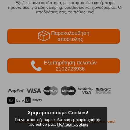
Εξειδικευμένο κατάστημα, με καταρτισμένο και έμπειρο
προσωπικό, για είδη camping, ορειβασίας και χιονοδρομίας. Οι
αποδράσεις σας, το πάθος μας!
Παρακολούθηση
αποστολής
Εξυπηρέτηση πελατών
2102723936
Χρησιμοποιούμε Cookies!
Για να προσφέρουμε καλύτερη εμπειρία χρήσης
© 2002-2026 FreeRider
- Απολαύστε τις εξορμήσεις σας!
του eshop μας.
Πολιτική Cookies