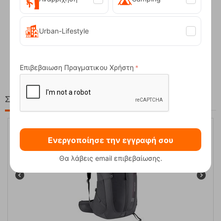
Urban-Lifestyle
Compact Ocean Blue Τηλεσκοπικά Μπατόν Πεζ...
62,50
€
Επιβεβαιωση Πραγματικου Χρήστη
Στη ίδια Τιμή!
Ενεργοποίησε την εγγραφή σου
20%
Θα λάβεις email επιβεβαίωσης.