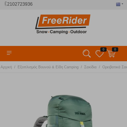
2102723936
0
0
/
/
/
Αρχική
Εξοπλισμός Βουνού & Είδη Camping
Σακίδια
Ορειβατικά Σα