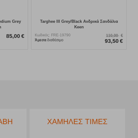
edium Grey
Targhee III Grey/Black Ανδρικά Σανδάλια
n
Keen
85,00
€
Κωδικός:
FRE-19790
110,00
€
Άμεσα
διαθέσιμο
93,50
€
ΑΒΗ
ΧΑΜΗΛΕΣ ΤΙΜΕΣ