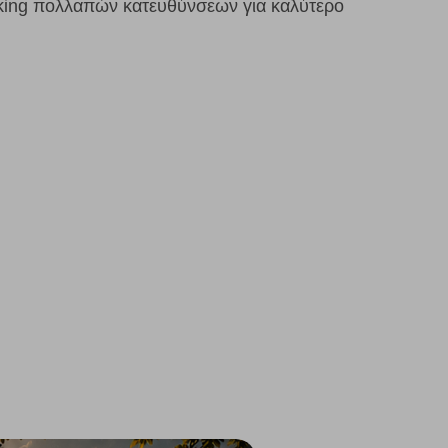
king πολλαπών κατευθύνσεων για καλύτερο