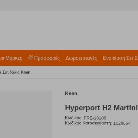
 οι Μάρκες
Προσφορές
Δωροεπιταγές
Ενοικίαση Σετ Σ
κά Σανδάλια Keen
Keen
Hyperport H2 Martin
Κωδικός:
FRE-18100
Κωδικός Κατασκευαστή:
1028654