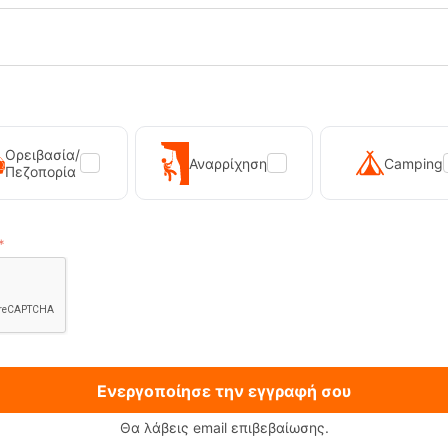
Ορειβασία/
Αναρρίχηση
Camping
Πεζοπορία
2 M Triple blk Ανδρικά Σανδάλια
Winsted Black Ανδρικά Σανδάλ
Keen
RE-19789
Κωδικός:
FRE-19725
120,00
€
έσιμο
Άμεσα
διαθέσιμο
102,00
€
Ενεργοποίησε την εγγραφή σου
Θα λάβεις email επιβεβαίωσης.