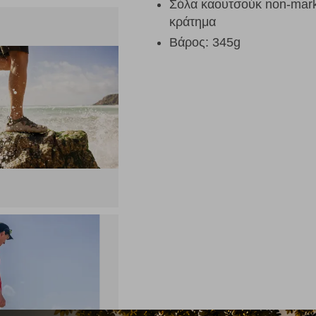
Σόλα καουτσούκ non-mar
κράτημα
Βάρος: 345g