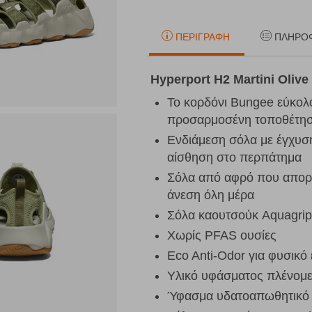
ΠΕΡΙΓΡΑΦΉ
ΠΛΗΡΟ
Hyperport H2 Martini Oliv
Το κορδόνι Bungee εύκολο
προσαρμοσένη τοποθέτηση
Ενδιάμεση σόλα με έγχυση
αίσθηση
στο περπάτημα
Σόλα από αφρό που απορ
άνεση όλη μέρα
Σόλα καουτσούκ Aquagrip
Χωρίς PFAS ουσίες
Eco Anti-Odor για φυσικ
Υλικό υφάσματος πλένομ
Ύφασμα υδατοαπωθητικό 