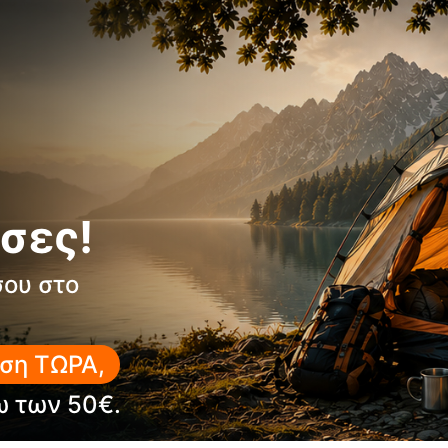
σες!
σου στο
ση ΤΩΡΑ,
ω των 50€.
15%