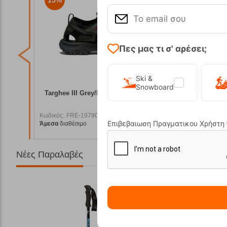
Πες μας τι σ' αρέσει;
Ski &
Snowboard
 Brown
Targhee III Grey/Black Ανδρικά Σανδάλια
Newport Η
Keen
Κωδικός:
FRE-19790
Κωδικός:
F
00,00
€
110,00
€
Επιβεβαιωση Πραγματικου Χρήστη
Άμεσα
διαθέσιμο
Άμεσα
διαθ
5,00
€
93,50
€
Νέες Παραλαβές