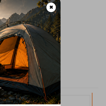
✖
15%