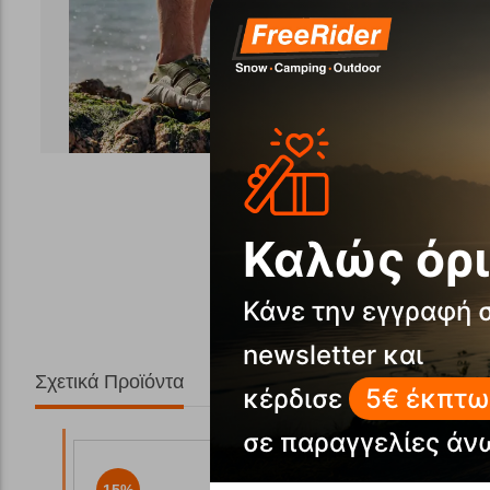
Μοιράσου το!
Καλώς όρι
Κάνε την εγγραφή 
newsletter και
Σχετικά Προϊόντα
κέρδισε
5€ έκπτω
σε παραγγελίες άν
15%
15%