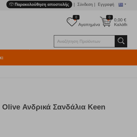
Παρακολούθηση αποστολής
Σύνδεση
Εγγραφή
0
0
0,00
€
Αγαπημένα
Καλάθι
κι
i Olive Ανδρικά Σανδάλια Keen