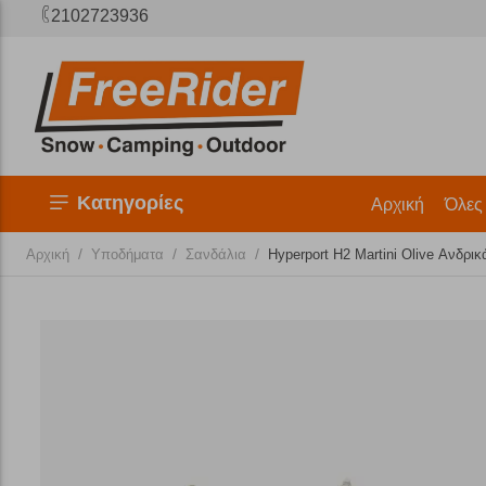
2102723936
Κατηγορίες
Αρχική
Όλες
/
/
/
Αρχική
Υποδήματα
Σανδάλια
Hyperport H2 Martini Olive Ανδρι