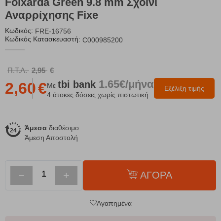
​Foixarda Green 9.8 mm Σχοινί
Αναρρίχησης Fixe
Κωδικός:
FRE-16756
Κωδικός Κατασκευαστή:
C000985200
Π.Τ.Λ.
2,95
€
1.65€/μήνα
tbi
bank
2,60
€
Με
Εξέλιξη τιμής
4 άτοκες δόσεις χωρίς πιστωτική
Άμεσα
διαθέσιμο
Άμεση Αποστολή
−
+
ΑΓΟΡΑ
Αγαπημένα