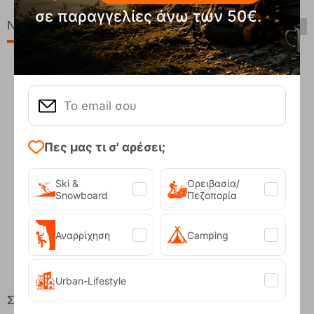
σε παραγγελίες άνω των 50€.
Νέες Παραλαβές
Πες μας τι σ' αρέσει;
Ski &
Ορειβασία/
Snowboard
Πεζοπορία
Compact Ocean Blue Τηλεσκοπικά Μπατόν Πεζ...
Αναρρίχηση
Camping
62,50
€
Urban-Lifestyle
Στη ίδια Τιμή!