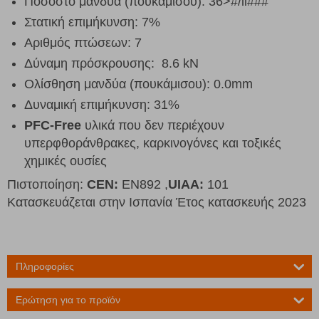
Ποσοστό μανδύα (πουκάμισου): 36>#/li###
Στατική επιμήκυνση: 7%
Αριθμός πτώσεων: 7
Δύναμη πρόσκρουσης: 8.6 kN
Ολίσθηση μανδύα (πουκάμισου): 0.0mm
Δυναμική επιμήκυνση: 31%
PFC-Free
υλικά που δεν περιέχουν
υπερφθοράνθρακες, καρκινογόνες και τοξικές
χημικές ουσίες
Πιστοποίηση:
CEN:
EN892 ,
UIAA:
101
Κατασκευάζεται στην Ισπανία Έτος κατασκευής 2023
Πληροφορίες
Ερώτηση για το προϊόν