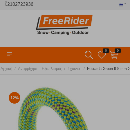
2102723936
0
0
/
/
/
Αρχική
Αναρρίχηση - Εξοπλισμός
Σχοινιά
​Foixarda Green 9.8 mm 
12%