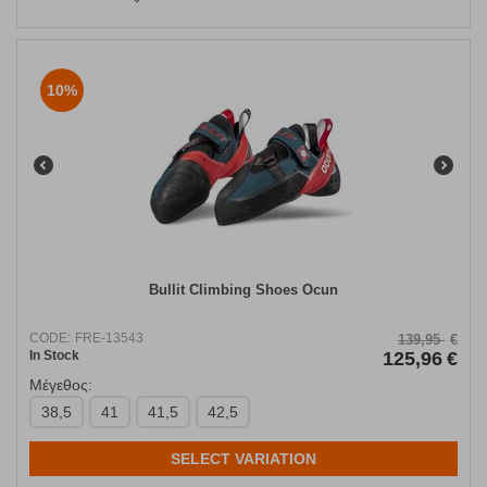
10%
Bullit Climbing Shoes Ocun
CODE:
FRE-13543
139,95
€
In Stock
125,96
€
Μέγεθος:
38,5
41
41,5
42,5
SELECT VARIATION