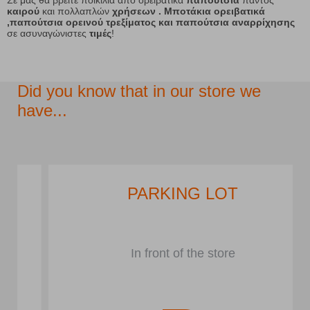
Σε μας θα βρείτε ποικιλία από ορειβατικά
παπούτσια
παντός
καιρού
και πολλαπλών
χρήσεων . Μποτάκια ορειβατικά
,παπούτσια ορεινού τρεξίματος και παπούτσια αναρρίχησης
σε ασυναγώνιστες
τιμές
!
Did you know that in our store we
have...
PARKING LOT
In front of the store