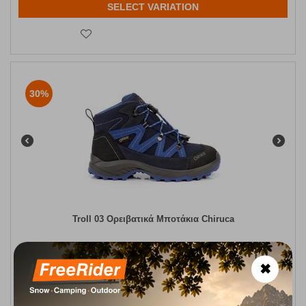
SELECT VARIATION
30%
Troll 03 Ορειβατικά Μποτάκια Chiruca
CODE:
FRE-14238
104,90
€
In Stock
73,43
€
✖
Μέγεθος:
37
38