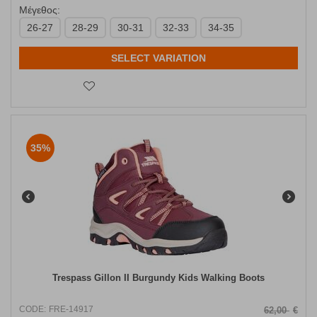
Μέγεθος:
26-27
28-29
30-31
32-33
34-35
SELECT VARIATION
35%
Trespass Gillon II Burgundy Kids Walking Boots
CODE:
FRE-14917
62,00
€