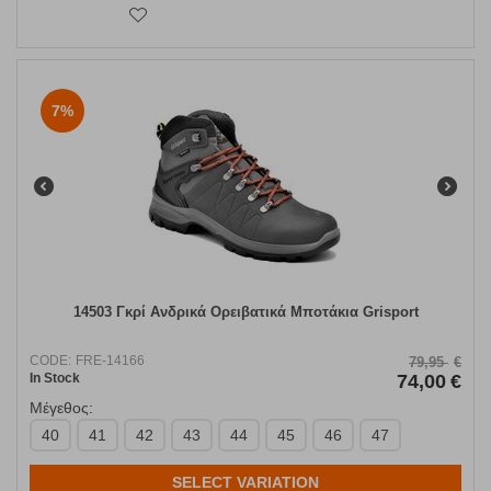
7%
14503 Γκρί Ανδρικά Ορειβατικά Μποτάκια Grisport
CODE:
FRE-14166
79,95
€
In Stock
74,00
€
Μέγεθος:
40
41
42
43
44
45
46
47
SELECT VARIATION