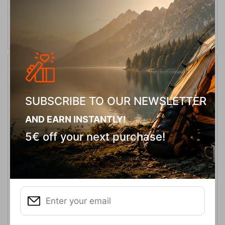
SELECT VARIATION
30%
SUBSCRIBE TO OUR NEWSLETTER
AND EARN INSTANTLY!
5€ off your next purchase!
Troll 09 Ορειβατικά Μποτάκια Chiruca
CODE:
FRE-14239
104,90
€
In Stock
73,43
€
Μέγεθος: