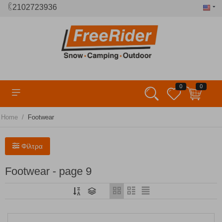
2102723936
0
0
/
Home
Footwear
Φίλτρα
Footwear - page 9