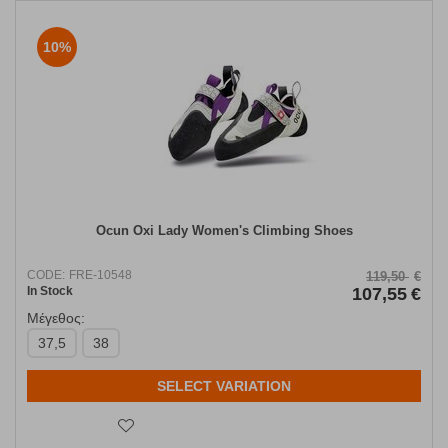
10%
Ocun Oxi Lady Women's Climbing Shoes
CODE:
FRE-10548
119,50
€
In Stock
107,55
€
Μέγεθος:
37,5
38
SELECT VARIATION