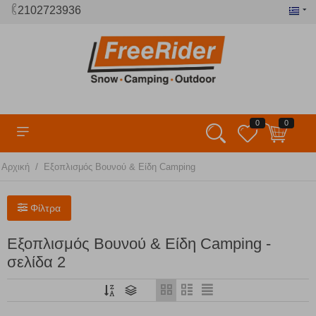
2102723936
0
0
/
Αρχική
Εξοπλισμός Βουνού & Είδη Camping
Φίλτρα
Εξοπλισμός Βουνού & Είδη Camping -
σελίδα 2