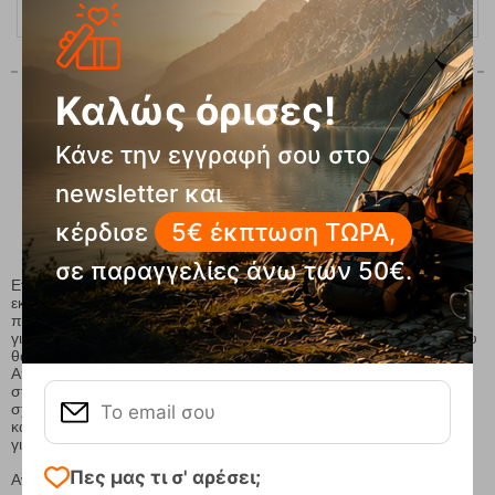
Καλώς όρισες!
Κάνε την εγγραφή σου στο
1
2
newsletter και
κέρδισε
5€ έκπτωση ΤΩΡΑ,
σε παραγγελίες άνω των 50€.
Ετοιμαστείτε να εξερευνήσετε τον κόσμο της φύσης με την
εκλεπτυσμένη συλλογή σε
εξοπλισμό βουνού
και
είδη camping
που προσφέρει η εταιρεία μας. Καθώς η φύση καλεί, είμαστε εδώ
για να σας εφοδιάσουμε με τα καλύτερα εργαλεία και αξεσουάρ που
θα κάνουν την κάθε σας εξόρμηση μοναδική και αξέχαστη.
Από τις απίστευτες ορειβατικές περιπέτειες μέχρι τις χαλαρές
στιγμές κάτω από τα αστέρια της βραδιάς, ο εξοπλισμός μας είναι
σχεδιασμένος για να καλύψει κάθε ανάγκη. Με εξαιρετική ποιότητα
και λειτουργικότητα, τα προϊόντα μας είναι το απαραίτητο εργαλείο
για κάθε περιπέτεια.
Πες μας τι σ' αρέσει;
Ανακαλύψτε την ποικιλία μας σήμερα και ετοιμαστείτε να ζήσετε τις