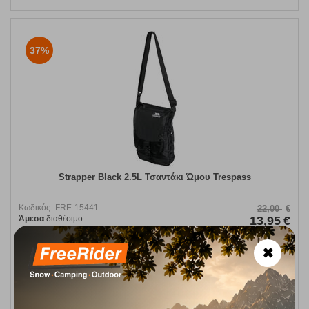
37%
Strapper Black 2.5L Τσαντάκι Ώμου Trespass
Κωδικός:
FRE-15441
22,00
€
Άμεσα
διαθέσιμο
13,95
€
✖
ΑΓΟΡΑ