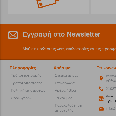
Εγγραφή στο Newsletter
Μάθετε πρώτοι τις νέες κυκλοφορίες και τις προσφ
Πληροφορίες
Χρήσιμα
Επικοινω
Τρόποι πληρωμής
Σχετικά με μας
Ιφιγεν
Αθήνα
Τρόποι Αποστολής
Επικοινωνία
2102
Πολιτική επιστροφών
Άρθρα / Blog
Δευ-T
Όροι Αγορών
Τα νέα μας
Tρι- Π
Παρακολούθηση
info@f
αποστολής