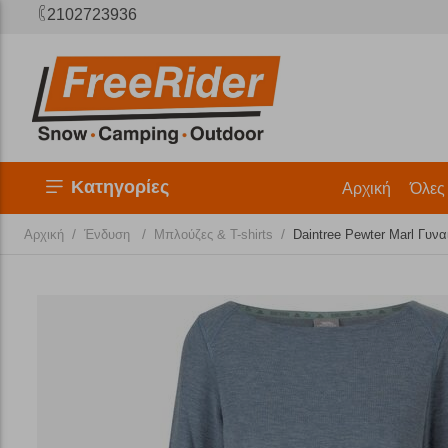
2102723936
Κατηγορίες
Αρχική
Όλες
/
/
/
Αρχική
Ένδυση
Μπλούζες & T-shirts
Daintree Pewter Marl Γυν