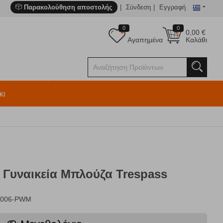
Παρακολούθηση αποστολής
Σύνδεση
Εγγραφή
0
0
0,00
€
Αγαπημένα
Καλάθι
κι
l Γυναικεία Μπλούζα Trespass
0006-PWM