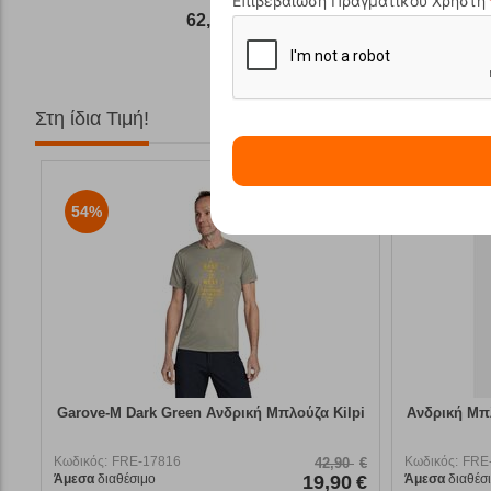
Επιβεβαιωση Πραγματικου Χρήστη
62,50
€
Στη ίδια Τιμή!
54%
9%
Garove-M Dark Green Ανδρική Μπλούζα Kilpi
Ανδρική Μπλ
Κωδικός:
FRE-17816
Κωδικός:
FRE
42,90
€
Άμεσα
διαθέσιμο
19,90
€
Άμεσα
διαθέσ