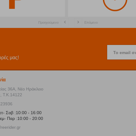
Προηγούμενο
Επόμενο
Το email σ
ορές μας!
νία
είας 36Α, Νέο Ηράκλειο
, Τ.Κ.14122
723936
ετ- Σαβ :10:00 - 16:00
εμ- Παρ :10:00 - 20:00
reerider.gr