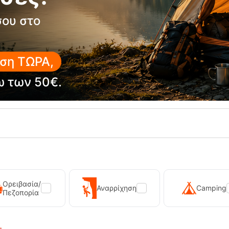
σου στο
κή Αντηλιακή Μπλούζα UV 50+
Ανδρική Αντηλιακή Μπλούζα 
κρυμάνικη Μπλε Vaquita
Κοντομάνικη Μπλε Vaqui
RE-20017
Κωδικός:
FRE-20016
έσιμο
Άμεσα
διαθέσιμο
35,50
€
ση ΤΩΡΑ,
ω των 50€.
Ορειβασία/
Αναρρίχηση
Camping
Πεζοπορία
 230g Φιάλη Υγραεριού Primus
Sonna-M Black Ανδρικό Μπο