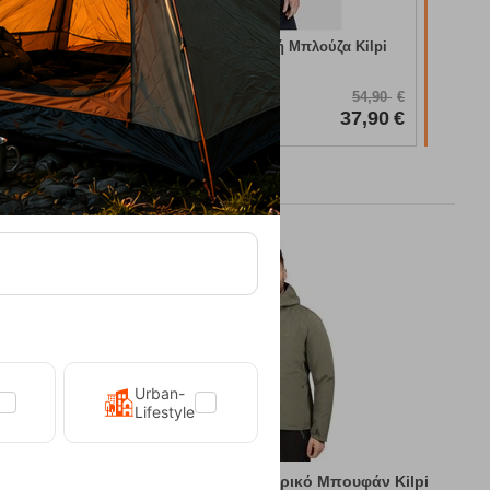
Άμεσα
δ
UV 50+
Floreni-M Blue Ανδρική Μπλούζα Kilpi
ta
Κωδικός:
FRE-19881
54,90
€
Άμεσα
διαθέσιμο
30,00
€
37,90
€
Urban-
Lifestyle
υφάν Kilpi
Sonna-M Green Ανδρικό Μπουφάν Kilpi