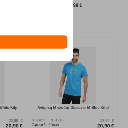
89,90
€
9%
hite Kilpi
Ανδρική Μπλούζα Discover-M Blue Kilpi
Κωδικός:
FRE-19180
22,90
€
22,90
€
20,90
€
Άμεσα
διαθέσιμο
20,90
€