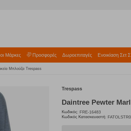
 οι Μάρκες
Προσφορές
Δωροεπιταγές
Ενοικίαση Σετ Σ
αικεία Μπλούζα Trespass
Trespass
Daintree Pewter Mar
Κωδικός:
FRE-16483
Κωδικός Κατασκευαστή:
FATOLSTR