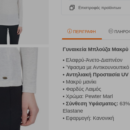
Eπιστροφές προϊόντων
ΠΕΡΙΓΡΑΦΉ
ΠΛΗΡΟ
Γυναικεία Μπλούζα Μακρύ Μ
• Ελαφρύ-Άνετο-Διαπνέον
• Ύφασμα με Αντικουνουπικό
• Αντηλιακή Προστασία UV
• Μακρύ μανίκι
• Φαρδύς Λαιμός
• Χρώμα: Pewter Marl
•
Σύνθεση Υφάσματος:
63% 
Elastane
• Εφαρμογή: Κανονική