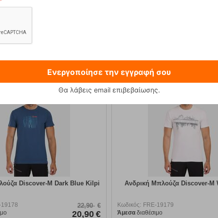
12,90
€
89,90
€
Ενεργοποίησε την εγγραφή σου
Θα λάβεις email επιβεβαίωσης.
9%
ούζα Discover-M Dark Blue Kilpi
Ανδρική Μπλούζα Discover-M W
-19178
Κωδικός:
FRE-19179
22,90
€
ιμο
20,90
€
Άμεσα
διαθέσιμο