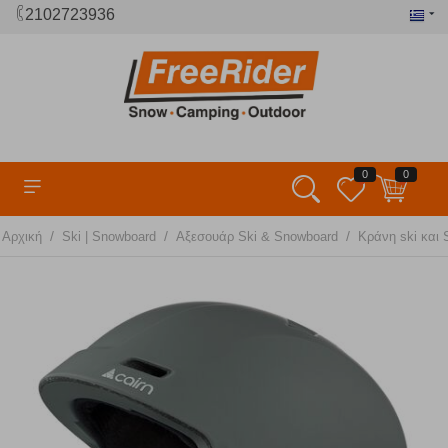
2102723936
0
0
/
/
/
Αρχική
Ski | Snowboard
Αξεσουάρ Ski & Snowboard
Κράνη ski και