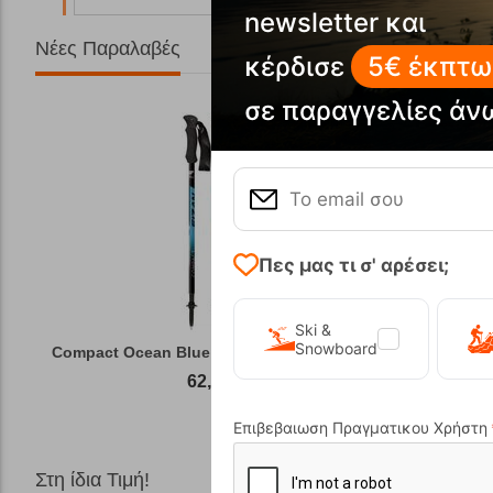
newsletter και
Νέες Παραλαβές
κέρδισε
5€ έκπτω
σε παραγγελίες άν
Πες μας τι σ' αρέσει;
Ski &
Snowboard
Compact Ocean Blue Τηλεσκοπικά Μπατόν Πεζ...
Winter Gas
62,50
€
Επιβεβαιωση Πραγματικου Χρήστη
Στη ίδια Τιμή!