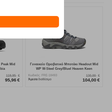
20%
 Peak Mid
Γυναικείο Ορειβατικό Μποτάκι Headout Mid
bia
WP W-Steel Grey/Bluel Heaven Keen
Κωδικός:
FRE-18493
119,95
€
130,00
€
95,96
€
Άμεσα
διαθέσιμο
104,00
€