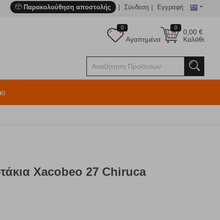
Παρακολούθηση αποστολής
Σύνδεση
Εγγραφή
0
0
0,00
€
Αγαπημένα
Καλάθι
κι
τάκια Xacobeo 27 Chiruca