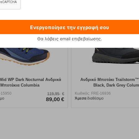
20%
Ενεργοποίησε την εγγραφή σου
Θα λάβεις email επιβεβαίωσης.
 Mid WP Dark Nocturnal Ανδρικά
Ανδρικό Μποτάκι Trailstorm™
Μποτάκια Columbia
Black, Dark Grey Colum
-15950
Κωδικός:
FRE-16936
119,95
€
ιμο
89,00
€
Άμεσα
διαθέσιμο