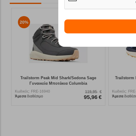
20%
26%
Trailstorm Peak Mid Shark/Sedona Sage
Trailstorm
Γυναικεία Μποτάκια Columbia
Κωδικός:
FRE-16940
Κωδικός:
FRE
119,95
€
Άμεσα
διαθέσιμο
95,96
€
Άμεσα
διαθέσ