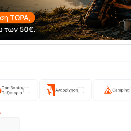
ση ΤΩΡΑ,
ω των 50€.
Ορειβασία/
Αναρρίχηση
Camping
Πεζοπορία
 230g Φιάλη Υγραεριού Primus
Sonna-M Black Ανδρικό Μπο
12,90
€
89,90
€