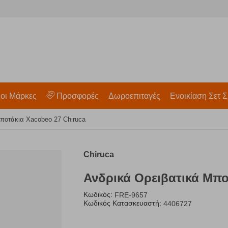
 οι Μάρκες
Προσφορές
Δωροεπιταγές
Ενοικίαση Σετ Σ
ποτάκια Xacobeo 27 Chiruca
Chiruca
Ανδρικά Oρειβατικά Μπο
Κωδικός:
FRE-9657
Κωδικός Κατασκευαστή:
4406727