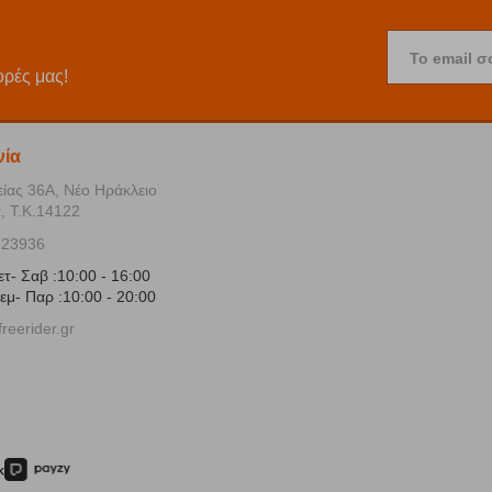
Το email σ
ορές μας!
νία
είας 36Α, Νέο Ηράκλειο
, Τ.Κ.14122
723936
ετ- Σαβ :10:00 - 16:00
εμ- Παρ :10:00 - 20:00
reerider.gr