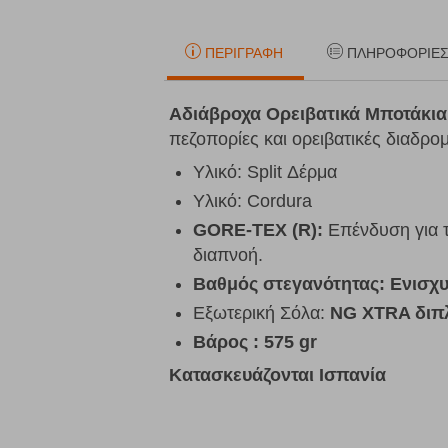
ΠΕΡΙΓΡΑΦΉ
ΠΛΗΡΟΦΟΡΊΕ
Αδιάβροχα Oρειβατικά Μποτάκια
πεζοπορίες και ορειβατικές διαδρομ
Υλικό: Split Δέρμα
Υλικό: Cordura
GORE-TEX (R):
Eπένδυση για τ
διαπνοή.
Βαθμός στεγανότητας: Ενισχ
Εξωτερική Σόλα:
NG XTRA διπλ
Βάρος : 575 gr
Κατασκευάζονται Ισπανία