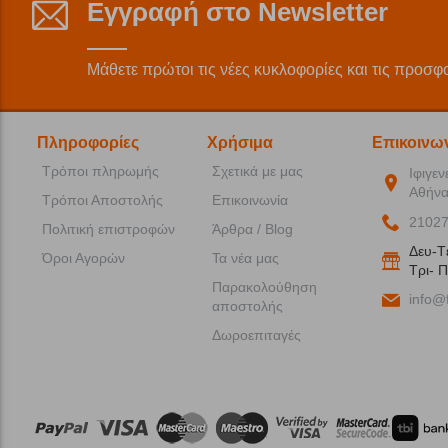
Εγγραφή στο Newsletter
Μάθετε πρώτοι τις νέες κυκλοφορίες και τις προσφ
Πληροφορίες
Χρήσιμα
Επικοινω
Τρόποι πληρωμής
Σχετικά με μας
Ιφιγεν
Αθήνα
Τρόποι Αποστολής
Επικοινωνία
2102
Πολιτική επιστροφών
Άρθρα / Blog
Δευ-T
Όροι Αγορών
Τα νέα μας
Tρι- Π
Παρακολούθηση
info@f
αποστολής
Δωροεπιταγές