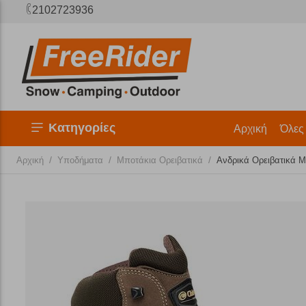
2102723936
Κατηγορίες
Αρχική
Όλες
/
/
/
Αρχική
Υποδήματα
Μποτάκια Ορειβατικά
Ανδρικά Oρειβατικά Μ