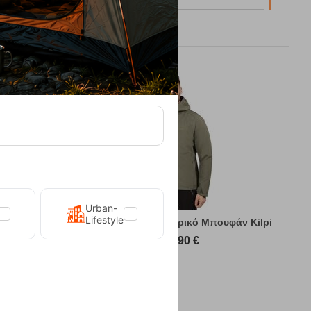
Urban-
Lifestyle
υφάν Kilpi
Sonna-M Green Ανδρικό Μπουφάν Kilpi
89,90
€