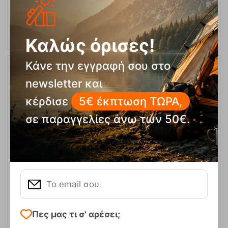
ΑΓΟΡΑ
Καλώς όρισες!
Κάνε την εγγραφή σου στο
10%
newsletter και
κέρδισε
5€ έκπτωση ΤΩΡΑ,
σε παραγγελίες άνω των 50€.
Σκούφος Whirlibird™ Cuffed Beanie Pink Agave Columbia
Κωδικός:
FRE-18812
20,00
€
Άμεσα
διαθέσιμο
18,00
€
Πες μας τι σ' αρέσει;