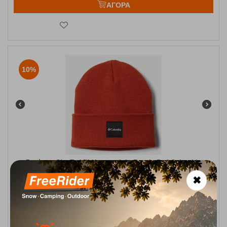
ΑΓΟΡΑ
10%
Σκούφος City Trek™ Heavyweight Beanie Red Columbia
✖
Κωδικός:
FRE-18810
25,00
€
Άμεσα
διαθέσιμο
22,50
€