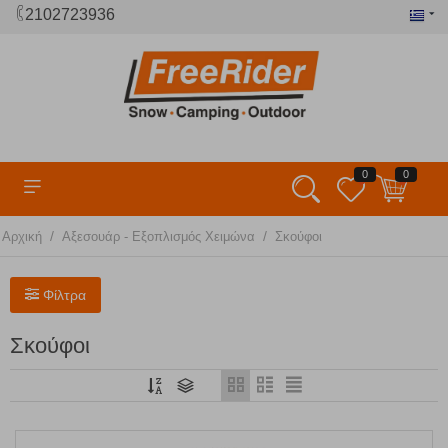
2102723936
0
0
/
/
Αρχική
Αξεσουάρ - Εξοπλισμός Χειμώνα
Σκούφοι
Φίλτρα
Σκούφοι