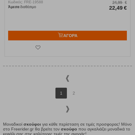
Κωδικός:
FRE-19588
24,99
€
Άμεσα
διαθέσιμο
22,49
€
ΑΓΟΡΑ
1
2
Μοναδικοί
σκούφοι
για κάθε περίσταση σε τιμές προσφορας! Μόνο
στο Freerider.gr θα βρείτε τον
σκούφο
που αγκαλιάζει μοναδικά το
κεφάλι σας στις καλύτερες τιμές της αγοράς!