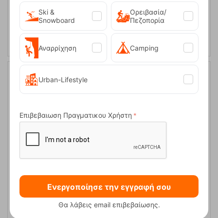
Ski &
Ορειβασία/
Snowboard
Πεζοπορία
ΑΓΟΡΑ
Αναρρίχηση
Camping
Urban-Lifestyle
10%
Επιβεβαιωση Πραγματικου Χρήστη
Prtworsley Twllight Navy Ανδρικός Σκούφος Protest
Ενεργοποίησε την εγγραφή σου
Κωδικός:
FRE-19585
26,99
€
Άμεσα
διαθέσιμο
24,29
€
Θα λάβεις email επιβεβαίωσης.