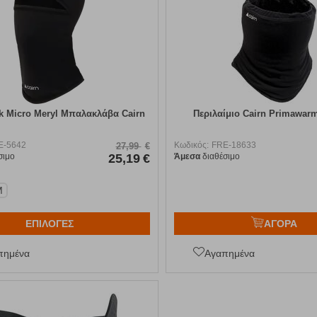
ck Micro Meryl Μπαλακλάβα Cairn
Περιλαίμιο Cairn Primawarm
E-5642
Κωδικός:
FRE-18633
27,99
€
σιμο
25,19
€
Άμεσα
διαθέσιμο
M
ΕΠΙΛΟΓΕΣ
ΑΓΟΡΑ
πημένα
Αγαπημένα