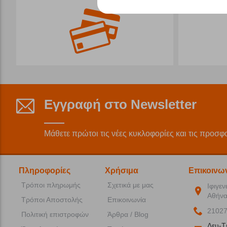
Εγγραφή στο Newsletter
Μάθετε πρώτοι τις νέες κυκλοφορίες και τις προσφ
Πληροφορίες
Χρήσιμα
Επικοινω
Τρόποι πληρωμής
Σχετικά με μας
Ιφιγεν
Αθήνα
Τρόποι Αποστολής
Επικοινωνία
2102
Πολιτική επιστροφών
Άρθρα / Blog
Δευ-T