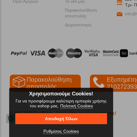
Όροι Αγορών
Τα νέα μας
Tρι- Π
Παρακολούθηση
info@f
αποστολής
Δωροεπιταγές
Παρακολούθηση
Εξυπηρέτη
αποστολής
210272393
Χρησιμοποιούμε Cookies!
Για να προσφέρουμε καλύτερη εμπειρία χρήσης
του eshop μας.
Πολιτική Cookies
© 2002-2026 FreeRider
- Απολαύστε τις εξορμήσεις σας!
Αποδοχή Όλων
Ρυθμίσεις Cookies