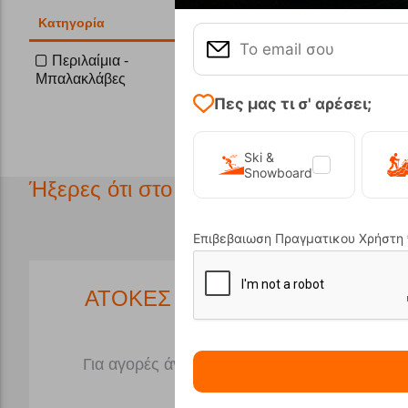
Κατηγορία
Περιλαίμια -
Μπαλακλάβες
Πες μας τι σ' αρέσει;
Επαναφορά
Ski &
Snowboard
Ήξερες ότι στο κατάστημα μας έχουμε..
Επιβεβαιωση Πραγματικου Χρήστη
*
ΑΤΟΚΕΣ ΔΟΣΕΙΣ
ΧΩΡΟ
Για αγορές άνω των 50€
Μπροσ