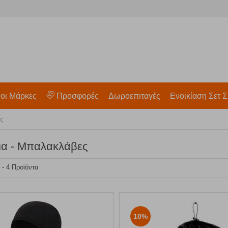
 οι Μάρκες
Προσφορές
Δωροεπιταγές
Ενοικίαση Σετ Σ
ς
ια - Μπαλακλάβες
1 - 4 Προϊόντα
10%