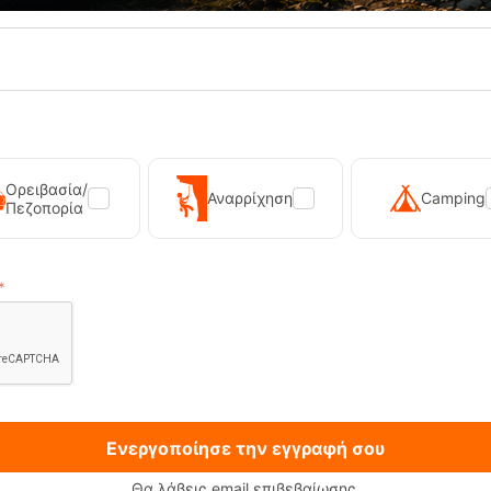
Ορειβασία/
Αναρρίχηση
Camping
Πεζοπορία
.
Σ ΣΤΑΘΜΕΥΣΗΣ
ΑΜΕΣΗ ΠΑΡΑΛ
τά από το κατάστημα
Στα προϊόντα με από
Ενεργοποίησε την εγγραφή σου
Θα λάβεις email επιβεβαίωσης.