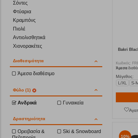
Σόντες
Φτύαρια
Κραμπόνς
Πιολέ
Αντιολισθητικά
Χιονορακέτες
Bakri Bla
Διαθεσιμότητα
Κωδικός:
FR
Άμεσα
διαθέ
Άμεσα διαθέσιμο
Μέγεθος:
L/XL
S-
Φύλο (1)
Ανδρικά
Γυναικεία
Αγα
Δραστηριότητα
Ορειβασία &
Ski & Snowboard
10%
Πεζοπορία