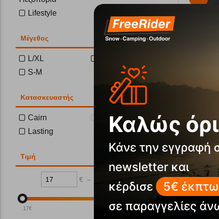
Lifestyle
Μέγεθος
L/XL
XXS-XS
S-M
Μάσκα Προ
Κατασκευαστής
Κωδικός:
FR
Καλώς όρι
Cairn
Columbia
Άμεσα
διαθέ
Lasting
Κάνε την εγγραφή 
Τιμή
newsletter και
€
–
€
κέρδισε
5€ έκπτω
Αγα
σε παραγγελίες άν
17
€
31
€