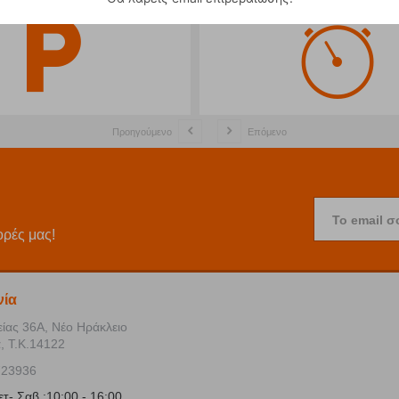
Προηγούμενο
Επόμενο
Το email σ
ορές μας!
νία
είας 36Α, Νέο Ηράκλειο
, Τ.Κ.14122
723936
ετ- Σαβ :10:00 - 16:00