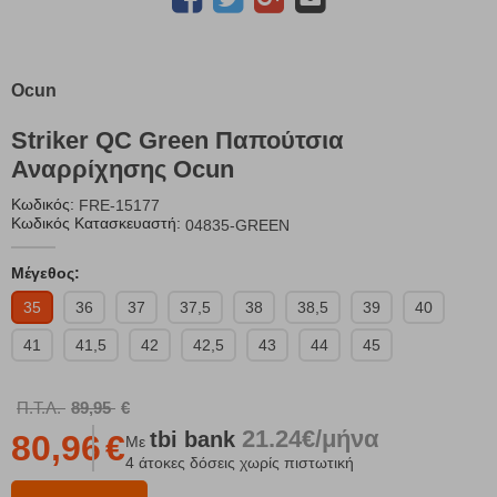
Ocun
Striker QC Green Παπούτσια
Αναρρίχησης Ocun
Κωδικός:
FRE-15177
Κωδικός Κατασκευαστή:
04835-GREEN
Μέγεθος:
35
36
37
37,5
38
38,5
39
40
41
41,5
42
42,5
43
44
45
Π.Τ.Λ.
89,95
€
21.24€/μήνα
tbi
bank
80,96
€
Με
4 άτοκες δόσεις χωρίς πιστωτική