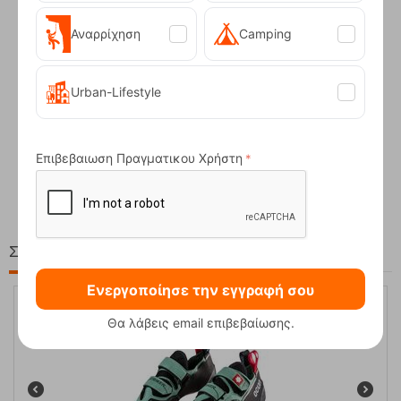
Αναρρίχηση
Camping
Urban-Lifestyle
Compact Ocean Blue Τηλεσκοπικά Μπατόν Πεζ...
Επιβεβαιωση Πραγματικου Χρήστη
62,50
€
Στη ίδια Τιμή!
Ενεργοποίησε την εγγραφή σου
Θα λάβεις email επιβεβαίωσης.
10%