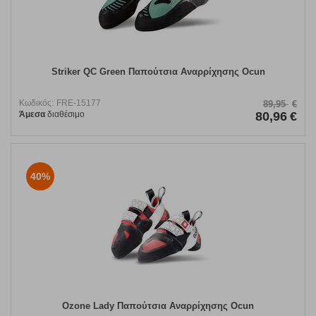
Striker QC Green Παπούτσια Αναρρίχησης Ocun
Κωδικός:
FRE-15177
89,95
€
Άμεσα
διαθέσιμο
80,96
€
40%
Ozone Lady Παπούτσια Αναρρίχησης Ocun