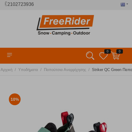
2102723936
0
0
/
/
/
Αρχική
Υποδήματα
Παπούτσια Αναρρίχησης
Striker QC Green Παπ
10%