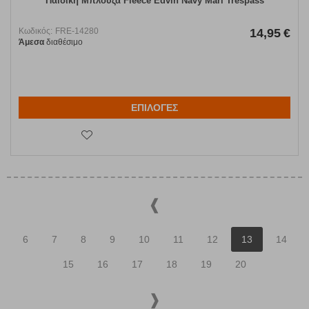
Παιδική Μπλούζα Fleece Edvin Navy Marl Trespass
Κωδικός:
FRE-14280
14,95
€
Άμεσα
διαθέσιμο
ΕΠΙΛΟΓΕΣ
6
7
8
9
10
11
12
13
14
15
16
17
18
19
20