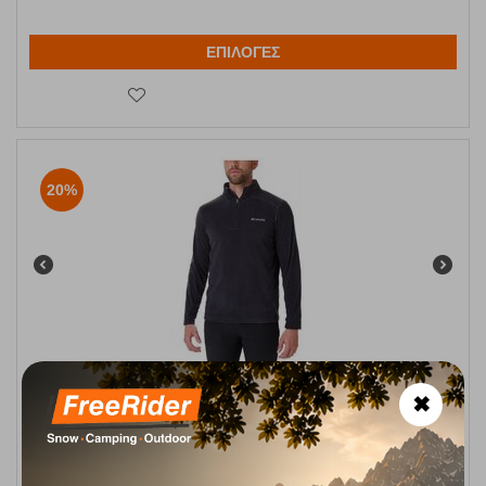
ΕΠΙΛΟΓΕΣ
20%
Columbia Klamath Range II Ανδρική Fleece Μπλούζα 1/2 Zip –
✖
Μαύρη (Black)
Κωδικός:
FRE-11748
44,95
€
Άμεσα
διαθέσιμο
35,96
€