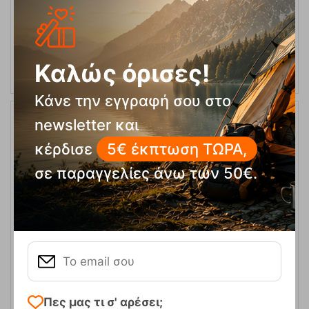
ΕΠΙΛΟΓΕΣ
Καλώς όρισες!
Κάνε την εγγραφή σου στο
newsletter και
30%
κέρδισε
5€ έκπτωση ΤΩΡΑ,
σε παραγγελίες άνω των 50€.
Ανδρικές Μπότες Σκι Speedmachine 130 Nordica
Κωδικός:
FRE-12095
449,00
€
Πες μας τι σ' αρέσει;
Άμεσα
διαθέσιμο
314,95
€