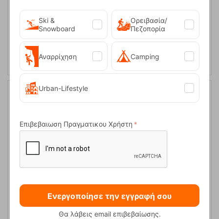
Ski &
Ορειβασία/
Snowboard
Πεζοπορία
ΕΠΙΛΟΓΕΣ
Αναρρίχηση
Camping
Urban-Lifestyle
Επιβεβαιωση Πραγματικου Χρήστη
Παιδική Ζακέτα Fleece Mario Blue Marl Trespass
Ενεργοποίησε την εγγραφή σου
Θα λάβεις email επιβεβαίωσης.
Κωδικός:
FRE-12608
18,95
€