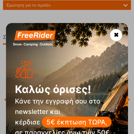
Ερώτηση για το προϊόν
✖
Σχετικά Προϊόντα
10%
Καλώς όρισες!
Κάνε την εγγραφή σου στο
Κωδ
newsletter και
Άμε
κέρδισε
5€ έκπτωση ΤΩΡΑ,
Progrip Black Περικάρπια Cairn
σε παραγγελίες άνω των 50€.