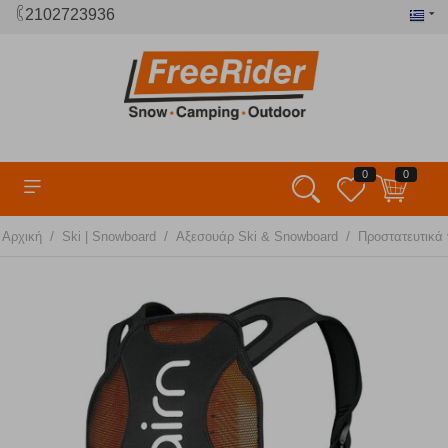
2102723936
0
0
/
/
/
Αρχική
Ski | Snowboard
Αξεσουάρ Ski & Snowboard
Προστατευτικά 