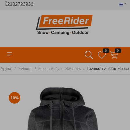
2102723936
0
0
/
/
/
Αρχική
Ένδυση
Fleece Ρούχα - Sweaters
Γυναικεία Ζακέτα Fleece
10%