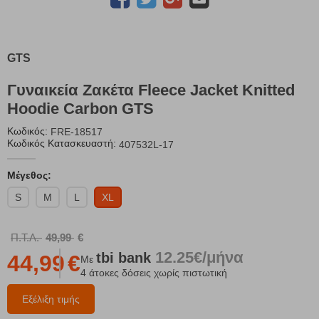
GTS
Γυναικεία Ζακέτα Fleece Jacket Knitted
Hoodie Carbon GTS
Κωδικός:
FRE-18517
Κωδικός Κατασκευαστή:
407532L-17
Μέγεθος:
S
M
L
XL
Π.Τ.Λ.
49,99
€
12.25€/μήνα
tbi
bank
44,99
€
Με
4 άτοκες δόσεις χωρίς πιστωτική
Εξέλιξη τιμής