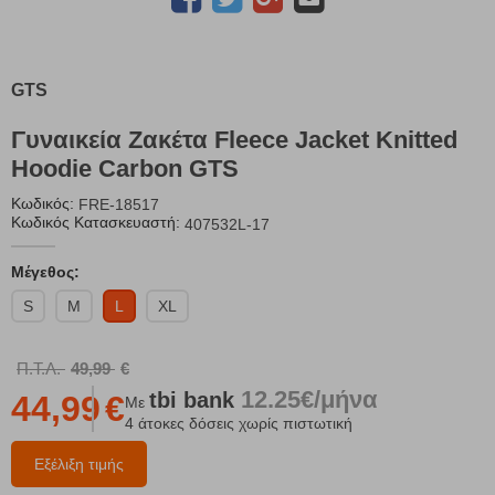
GTS
Γυναικεία Ζακέτα Fleece Jacket Knitted
Hoodie Carbon GTS
Κωδικός:
FRE-18517
Κωδικός Κατασκευαστή:
407532L-17
Μέγεθος:
S
M
L
XL
Π.Τ.Λ.
49,99
€
12.25€/μήνα
tbi
bank
44,99
€
Με
4 άτοκες δόσεις χωρίς πιστωτική
Εξέλιξη τιμής