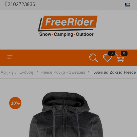
2102723936
0
0
/
/
/
Αρχική
Ένδυση
Fleece Ρούχα - Sweaters
Γυναικεία Ζακέτα Fleece
10%