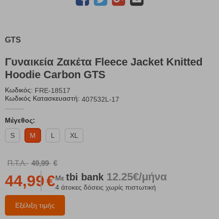
GTS
Γυναικεία Ζακέτα Fleece Jacket Knitted
Hoodie Carbon GTS
Κωδικός:
FRE-18517
Κωδικός Κατασκευαστή:
407532L-17
Μέγεθος:
S
M
L
XL
Π.Τ.Λ.
49,99
€
12.25€/μήνα
tbi
bank
44,99
€
Με
4 άτοκες δόσεις χωρίς πιστωτική
Εξέλιξη τιμής