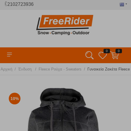
2102723936
0
0
/
/
/
Αρχική
Ένδυση
Fleece Ρούχα - Sweaters
Γυναικεία Ζακέτα Fleece
10%