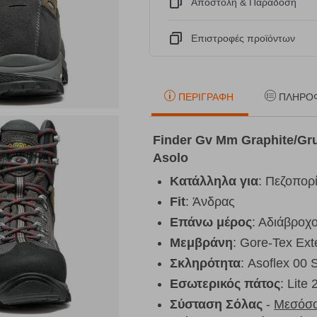
Αποστόλη & Παράδοση
Eπιστροφές προϊόντων
ΠΕΡΙΓΡΑΦΉ
ΠΛΗΡΟ
Finder Gv Mm Graphite/Gr
Asolo
Κατάλληλα για
: Πεζοπορί
Fit
: Άνδρας
Επάνω μέρος
: Αδιάβροχ
Μεμβράνη
: Gore-Tex Ex
Σκληρότητα
: Asoflex 00 
Εσωτερικός πάτος
: Lite 
Σύσταση Σόλας
-
Μεσόσ