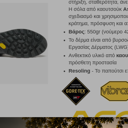
στήριξη, σταθερότητα, ά
Η σόλα από καουτσούκ
A
σχεδιασμό και χρησιμοποι
κράτημα, πρόσφυση και α
Βάρος
: 550gr (νούμερο 4
Το δέρμα είναι από βυρσο
Εργασίας Δέρματος (LWG
Ανθεκτικό υλικό από
καου
πρόσθετη προστασία
Resoling
- Το παπούτσι ε