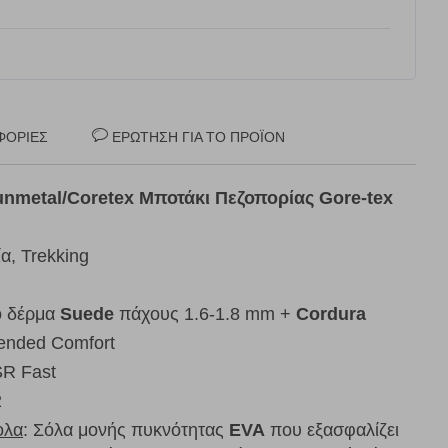
ΦΟΡΊΕΣ
ΕΡΏΤΗΣΗ ΓΙΑ ΤΟ ΠΡΟΪΌΝ
unmetal/Coretex Μποτάκι Πεζοπορίας Gore-tex
α, Trekking
ο δέρμα
Suede
πάχους 1.6-1.8 mm +
Cordura
tended Comfort
SR Fast
2
ολα
: Σόλα μονής πυκνότητας
EVA
που εξασφαλίζει