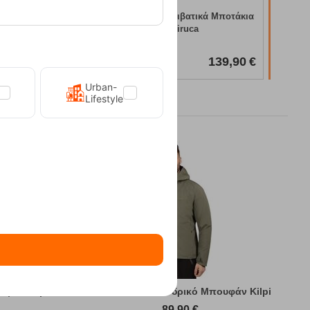
 Μποτάκια
139,90
€
Urban-
Lifestyle
υφάν Kilpi
Sonna-M Green Ανδρικό Μπουφάν Kilpi
89,90
€