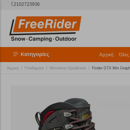
2102723936
Κατηγορίες
Αρχική
Όλες
/
/
/
Αρχική
Υποδήματα
Μποτάκια Ορειβατικά
Finder GTX Mm Graphi