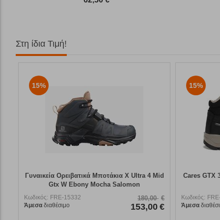
Στη ίδια Τιμή!
15%
15%
Γυναικεία Ορειβατικά Μποτάκια X Ultra 4 Mid
Cares GTX 
Gtx W Ebony Mocha Salomon
Κωδικός:
FRE-15332
Κωδικός:
FRE
180,00
€
Άμεσα
διαθέσιμο
153,00
€
Άμεσα
διαθέσ