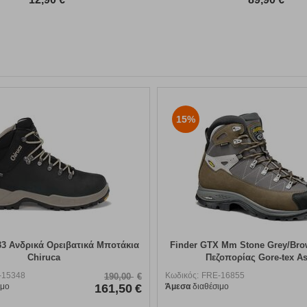
15%
33 Ανδρικά Ορειβατικά Μποτάκια
Finder GTX Mm Stone Grey/Br
Chiruca
Πεζοπορίας Gore-tex A
-15348
Κωδικός:
FRE-16855
190,00
€
ιμο
161,50
€
Άμεσα
διαθέσιμο