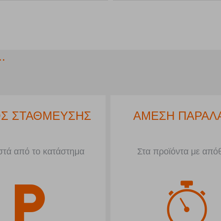
.
ΚΕΣ ΔΟΣΕΙΣ
ΧΩΡΟΣ ΣΤΑΘΜΕΥ
γορές άνω των 50€
Μπροστά από το κατάσ