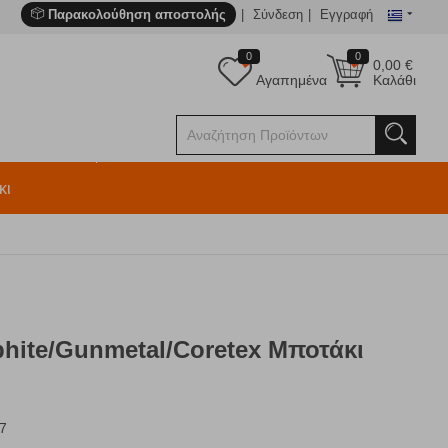
Παρακολούθηση αποστολής
Σύνδεση
Εγγραφή
0
0
0,00
€
Αγαπημένα
Καλάθι
κι
hite/Gunmetal/Coretex Μποτάκι
7