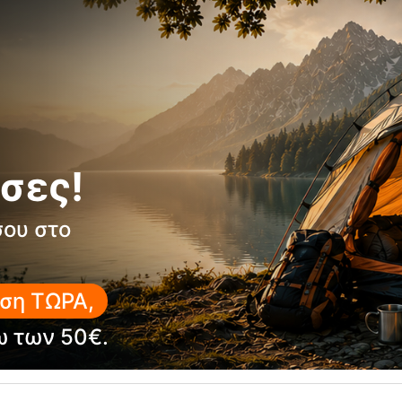
σες!
σου στο
ση ΤΩΡΑ,
ω των 50€.