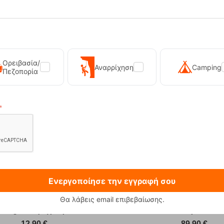
o 02 GTX Ανδρικά Ορειβατικά
Xacobeo 05 Ανδρικά Ορειβατικά
Μποτάκια Chiruca
Gore-Tex Chiruca
RE-20035
Κωδικός:
FRE-20034
έσιμο
Άμεσα
διαθέσιμο
157,90
€
Ορειβασία/
Αναρρίχηση
Camping
Πεζοπορία
Ενεργοποίησε την εγγραφή σου
Θα λάβεις email επιβεβαίωσης.
 230g Φιάλη Υγραεριού Primus
Sonna-M Black Ανδρικό Μπο
12,90
€
89,90
€