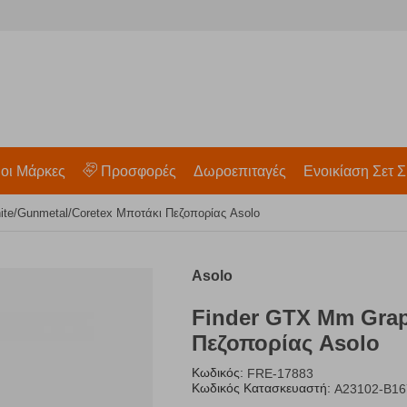
 οι Μάρκες
Προσφορές
Δωροεπιταγές
Ενοικίαση Σετ Σ
te/Gunmetal/Coretex Μποτάκι Πεζοπορίας Asolo
Asolo
Finder GTX Mm Grap
Πεζοπορίας Asolo
Κωδικός:
FRE-17883
Κωδικός Κατασκευαστή:
A23102-B16