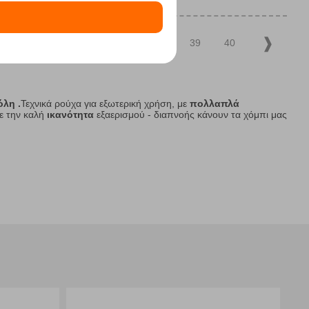
34
35
36
37
38
39
40
πόλη
.
Τεχνικά ρούχα για εξωτερική χρήση, με
πολλαπλά
ε την καλή
ικανότητα
εξαερισμού - διαπνοής κάνουν τα χόμπι μας