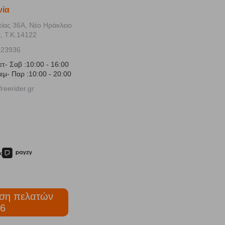
νία
είας 36Α, Νέο Ηράκλειο
, Τ.Κ.14122
723936
ετ- Σαβ :10:00 - 16:00
εμ- Παρ :10:00 - 20:00
reerider.gr
ση πελατών
6