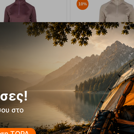
10%
ία Μπλούζα Fleece Shirt Sport
Γυναικεία Μπλούζα Fleece Sh
Longsleeve Plum GTS
Longsleeve Taupe G
E-18659
Κωδικός:
FRE-18660
39,99
€
σιμο
35,99
€
Άμεσα
διαθέσιμο
Μέγεθος:
σες!
L
S
M
L
XL
ΕΠΙΛΟΓΕΣ
ΕΠΙΛΟΓΕΣ
σου στο
πημένα
Αγαπημένα
ση ΤΩΡΑ,