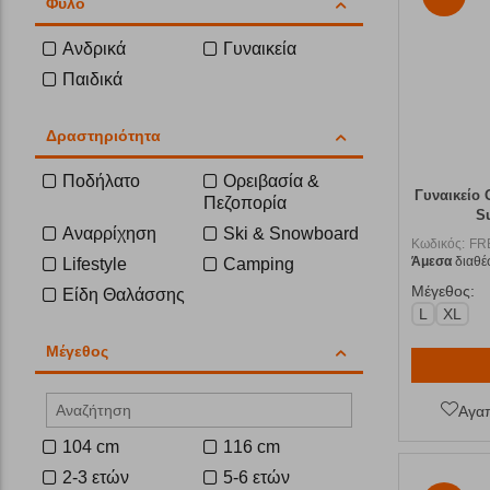
Φύλο
Ανδρικά
Γυναικεία
Παιδικά
Δραστηριότητα
Ποδήλατο
Ορειβασία &
Γυναικείο 
Πεζοπορία
S
Αναρρίχηση
Ski & Snowboard
Κωδικός:
FR
Άμεσα
διαθέ
Lifestyle
Camping
Μέγεθος:
Είδη Θαλάσσης
L
XL
Μέγεθος
Αγα
104 cm
116 cm
2-3 ετών
5-6 ετών