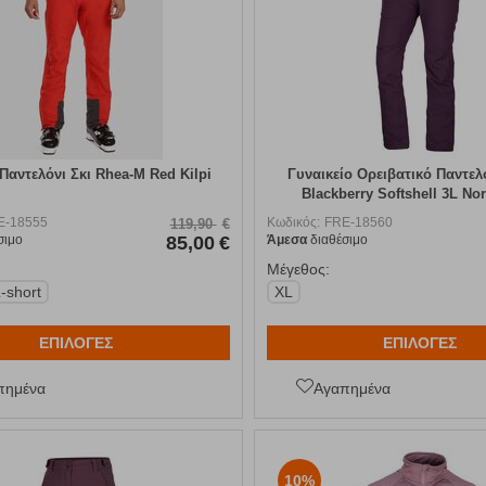
Παντελόνι Σκι Rhea-M Red Kilpi
Γυναικείο Ορειβατικό Παντελ
Blackberry Softshell 3L Nor
E-18555
Κωδικός:
FRE-18560
119,90
€
σιμο
85,00
€
Άμεσα
διαθέσιμο
Μέγεθος:
-short
XL
ΕΠΙΛΟΓΕΣ
ΕΠΙΛΟΓΕΣ
πημένα
Αγαπημένα
10%