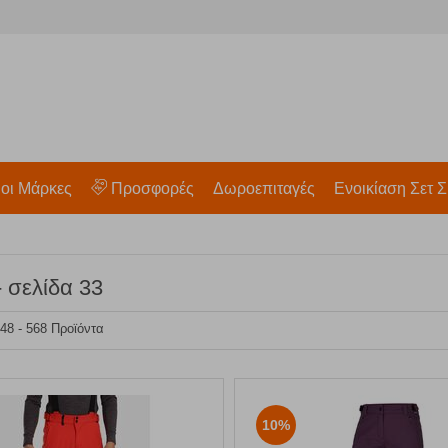
 οι Μάρκες
Προσφορές
Δωροεπιταγές
Ενοικίαση Σετ Σ
 σελίδα 33
 48 - 568 Προϊόντα
10%