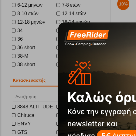
10%
6-12 μηνών
7-8 ετών
8-10 ετών
12-14 ετών
12-18 μηνών
18-24 μηνών
34
34 -XS
36
36-S
36-short
38
38-M
38-S
Γυναικε
38-short
40
40-L
40-S
Κωδικός:
FR
Άμεσα
διαθέ
Κατασκευαστής
40-short
42
Μέγεθος:
42-S
42-XL
Καλώς όρι
S
M
X
42-short
44
8848 ALTITUDE
Armada
44-2XL
46
Κάνε την εγγραφή 
Chiruca
Columbia
48
50
Αγα
newsletter και
ENVY
Fizan
52
54
GTS
Icepeak
56
92-98 cm
κέρδισε
5€ έκπτω