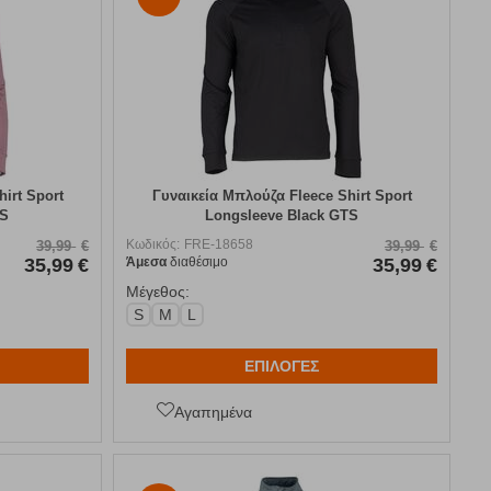
irt Sport
Γυναικεία Μπλούζα Fleece Shirt Sport
TS
Longsleeve Black GTS
Κωδικός:
FRE-18658
39,99
€
39,99
€
35,99
€
Άμεσα
διαθέσιμο
35,99
€
Μέγεθος:
S
M
L
ΕΠΙΛΟΓΕΣ
Αγαπημένα