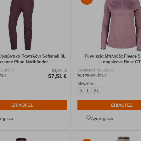
Ορειβατικό Παντελόνι Softshell 3L
Γυναικεία Μπλούζα Fleece Sh
uzanne Plum Northfinder
Longsleeve Rose G
E-18563
Κωδικός:
FRE-18657
63,90
€
σιμο
57,51
€
Άμεσα
διαθέσιμο
Μέγεθος:
S
L
XL
ΕΠΙΛΟΓΕΣ
ΕΠΙΛΟΓΕΣ
πημένα
Αγαπημένα