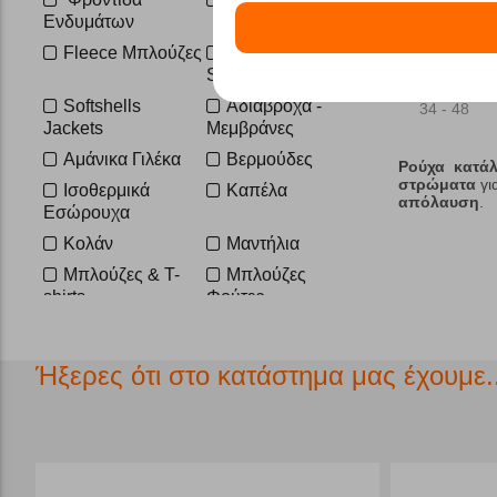
XL
XL-short
Ενδυμάτων
2XL
2XL-3XL
Fleece Μπλούζες
Fleece Ρούχα -
18 - 32
Sweaters
3XL
Softshells
Αδιάβροχα -
34 - 48
Jackets
Μεμβράνες
Αμάνικα Γιλέκα
Βερμούδες
Ρούχα κατάλ
στρώματα
γι
Ισοθερμικά
Καπέλα
απόλαυση
.
Εσώρουχα
Κολάν
Μαντήλια
Μπλούζες & T-
Μπλούζες
shirts
Φούτερ
Μπουφάν
Μπουφάν
Χειμώνα
Πούπουλο
Ήξερες ότι στο κατάστημα μας έχουμε..
Παντελόνια
Παντελόνια Ski
Πουκάμισα