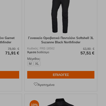
όνι Garnet
Γυναικείο Ορειβατικό Παντελόνι Softshell 3L
thfinder
Suzanne Black Northfinder
Κωδικός:
FRE-18562
79,90
€
63,90
€
71,91
€
Άμεσα
διαθέσιμο
57,51
€
Μέγεθος:
M
XL
ΕΠΙΛΟΓΕΣ
Αγαπημένα
10%