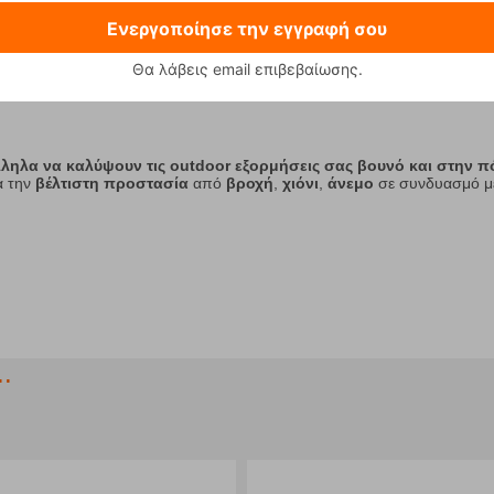
Ενεργοποίησε την εγγραφή σου
26
27
28
29
30
31
32
33
Θα λάβεις email επιβεβαίωσης.
ληλα να καλύψουν τις outdoor εξορμήσεις σας βουνό και στην 
α την
βέλτιστη προστασία
από
βροχή
,
χιόνι
,
άνεμο
σε συνδυασμό μ
.