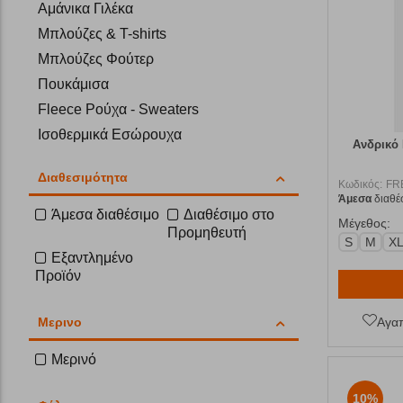
Αμάνικα Γιλέκα
Μπλούζες & T-shirts
Μπλούζες Φούτερ
Πουκάμισα
Fleece Ρούχα - Sweaters
Ισοθερμικά Εσώρουχα
Ανδρικό 
Παντελόνια
Διαθεσιμότητα
Βερμούδες
Κωδικός:
FR
Άμεσα
διαθέ
Παντελόνια Ski
Άμεσα διαθέσιμο
Διαθέσιμο στο
Μέγεθος:
Προμηθευτή
Μαντήλια
S
M
XL
Εξαντλημένο
Καπέλα
Προϊόν
Φροντίδα Ενδυμάτων
Κολάν
Μερινο
Αγα
Μερινό
10%