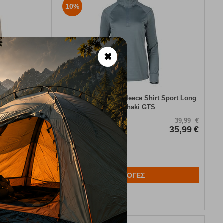
10%
✖
irt Sport
Γυναικεία Μπλούζα Fleece Shirt Sport Long
TS
sleeve Khaki GTS
Κωδικός:
FRE-18661
39,99
€
39,99
€
35,99
€
Άμεσα
διαθέσιμο
35,99
€
Μέγεθος:
L
XL
ΕΠΙΛΟΓΕΣ
Αγαπημένα