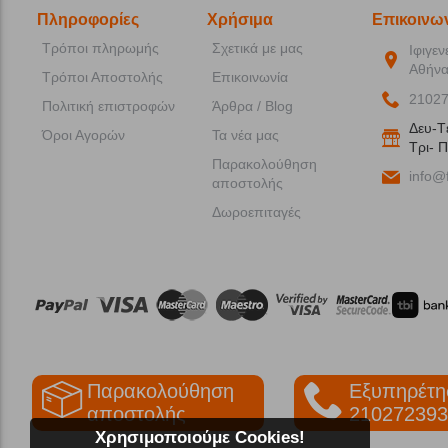
Πληροφορίες
Χρήσιμα
Επικοινω
Τρόποι πληρωμής
Σχετικά με μας
Ιφιγεν
Αθήνα
Τρόποι Αποστολής
Επικοινωνία
2102
Πολιτική επιστροφών
Άρθρα / Blog
Δευ-T
Όροι Αγορών
Τα νέα μας
Tρι- Π
Παρακολούθηση
info@f
αποστολής
Δωροεπιταγές
Παρακολούθηση
Εξυπηρέτη
αποστολής
210272393
Χρησιμοποιούμε Cookies!