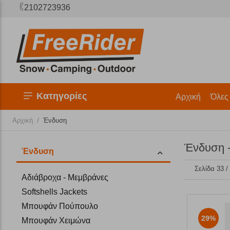
2102723936
Κατηγορίες
Αρχική
Όλες
/
Αρχική
Ένδυση
Ένδυση -
Ένδυση
Σελίδα 33 /
Αδιάβροχα - Μεμβράνες
Softshells Jackets
Μπουφάν Πούπουλο
29%
Μπουφάν Χειμώνα