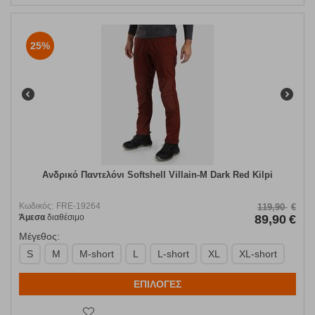
25%
Ανδρικό Παντελόνι Softshell Villain-M Dark Red Kilpi
Κωδικός:
FRE-19264
119,90
€
Άμεσα
διαθέσιμο
89,90
€
Μέγεθος:
S
M
M-short
L
L-short
XL
XL-short
ΕΠΙΛΟΓΕΣ