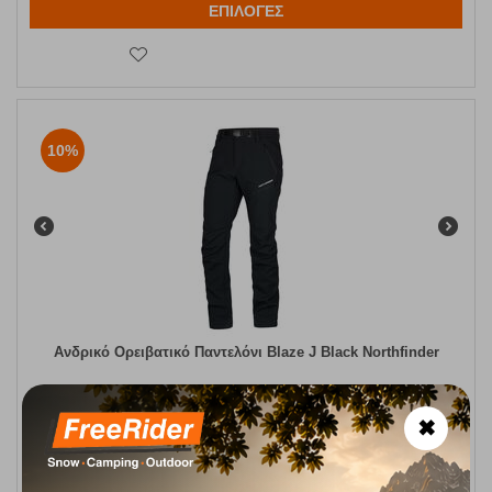
ΕΠΙΛΟΓΕΣ
10%
Ανδρικό Ορειβατικό Παντελόνι Blaze J Black Northfinder
Κωδικός:
FRE-19298
79,90
€
Άμεσα
διαθέσιμο
71,91
€
✖
Μέγεθος:
S