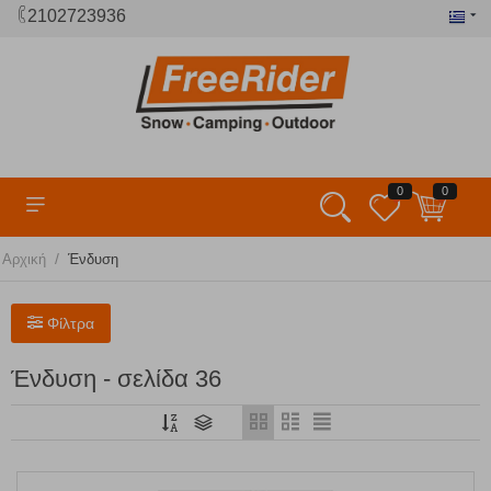
2102723936
0
0
/
Αρχική
Ένδυση
Φίλτρα
Ένδυση - σελίδα 36