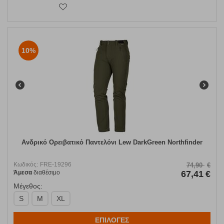
10%
Ανδρικό Ορειβατικό Παντελόνι Lew DarkGreen Northfinder
Κωδικός:
FRE-19296
74,90
€
Άμεσα
διαθέσιμο
67,41
€
Μέγεθος:
S
M
XL
ΕΠΙΛΟΓΕΣ