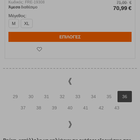
Κωδικός:
FRE-19308
71,00
€
Άμεσα
διαθέσιμο
70,99
€
Μέγεθος:
M
XL
ΕΠΙΛΟΓΕΣ
29
30
31
32
33
34
35
36
37
38
39
40
41
42
43