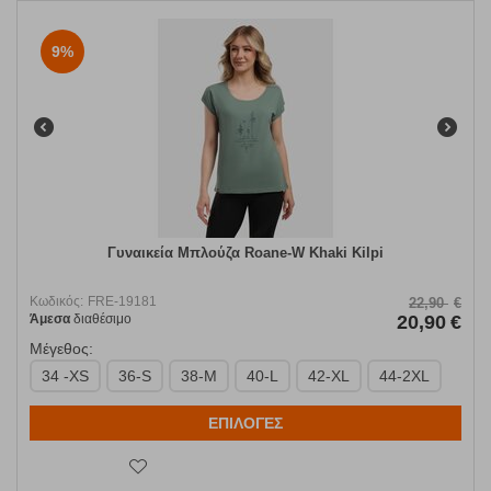
9%
Γυναικεία Μπλούζα Roane-W Khaki Kilpi
Κωδικός:
FRE-19181
22,90
€
Άμεσα
διαθέσιμο
20,90
€
Μέγεθος:
34 -XS
36-S
38-M
40-L
42-XL
44-2XL
ΕΠΙΛΟΓΕΣ