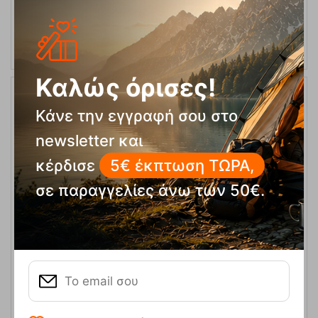
ΕΠΙΛΟΓΕΣ
Καλώς όρισες!
10%
Κάνε την εγγραφή σου στο
newsletter και
κέρδισε
5€ έκπτωση ΤΩΡΑ,
σε παραγγελίες άνω των 50€.
Ανδρικό Ορειβατικό Παντελόνι Blaze J Blue Northfinder
Κωδικός:
FRE-19299
79,90
€
Άμεσα
διαθέσιμο
71,91
€
Μέγεθος: