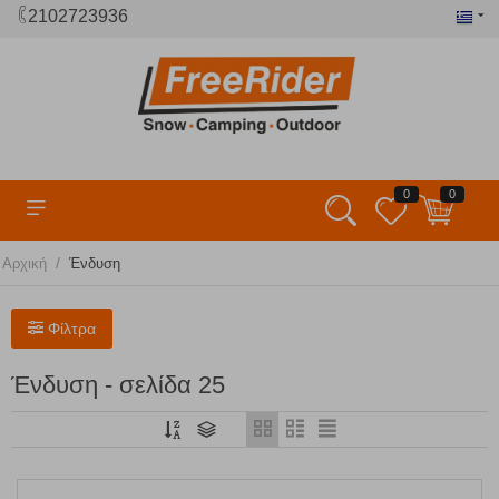
2102723936
0
0
/
Αρχική
Ένδυση
Φίλτρα
Ένδυση - σελίδα 25