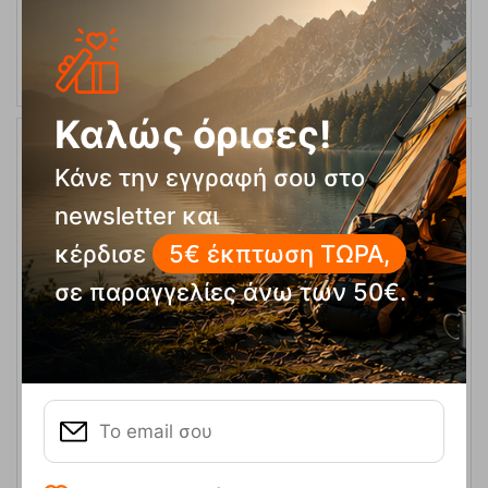
ΕΠΙΛΟΓΕΣ
Καλώς όρισες!
20%
Κάνε την εγγραφή σου στο
newsletter και
κέρδισε
5€ έκπτωση ΤΩΡΑ,
σε παραγγελίες άνω των 50€.
Gabone-M Black Ανδρικό Παντελόνι Kilpi
Κωδικός:
FRE-17738
99,90
€
Άμεσα
διαθέσιμο
80,00
€
Μέγεθος: