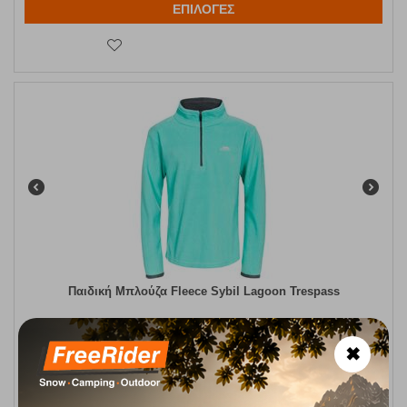
ΕΠΙΛΟΓΕΣ
Παιδική Μπλούζα Fleece Sybil Lagoon Trespass
Κωδικός:
FRE-15481
12,95
€
Άμεσα
διαθέσιμο
✖
Μέγεθος:
110-116
122-128 cm
134-140 cm