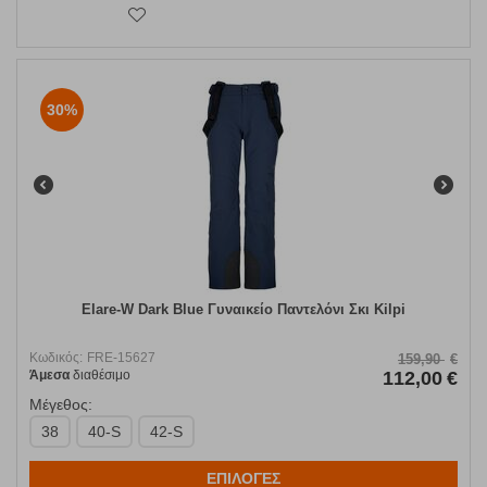
30%
Elare-W Dark Blue Γυναικείο Παντελόνι Σκι Kilpi
Κωδικός:
FRE-15627
159,90
€
Άμεσα
διαθέσιμο
112,00
€
Μέγεθος:
38
40-S
42-S
ΕΠΙΛΟΓΕΣ