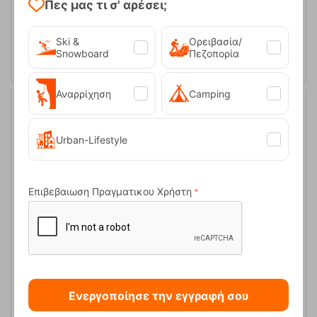
M
Πες μας τι σ' αρέσει;
ΕΠΙΛΟΓΕΣ
Ski &
Ορειβασία/
Snowboard
Πεζοπορία
Αναρρίχηση
Camping
40%
Urban-Lifestyle
Επιβεβαιωση Πραγματικου Χρήστη
Γυναικείο T-Shirt Murano Grey GTS
Κωδικός:
FRE-17788
29,99
€
Ενεργοποίησε την εγγραφή σου
Άμεσα
διαθέσιμο
17,99
€
Μέγεθος: