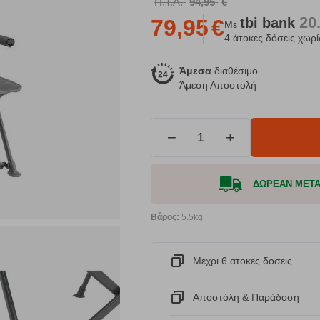
Π.Τ.Λ.
94,95
€
20
tbi
bank
79,95
€
Με
4 άτοκες δόσεις χωρί
Άμεσα
διαθέσιμο
Άμεση Αποστολή
−
+
ΔΩΡΕΑΝ ΜΕΤΑΦ
Βάρος:
5.5kg
Μεχρι 6 ατοκες δοσεις
Αποστόλη & Παράδοση