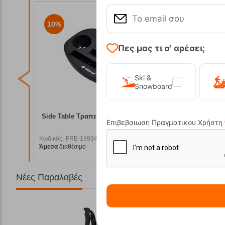
10%
16%
Πες μας τι σ' αρέσει;
Ski &
Snowboard
ll
Side Table Τραπεζάκι για Καρέκλες OZtrail
Camp
Επιβεβαιωση Πραγματικου Χρήστη
Κωδικός:
FRE-19934
Κωδικός:
F
81,95
€
19,90
€
Άμεσα
διαθέσιμο
Άμεσα
διαθ
9,95
€
17,91
€
Νέες Παραλαβές