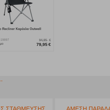
 Recliner Καρέκλα Outwell
-19897
94,95
€
ιμο
79,95
€
.
Σ ΣΤΑΘΜΕΥΣΗΣ
ΑΜΕΣΗ ΠΑΡΑΛ