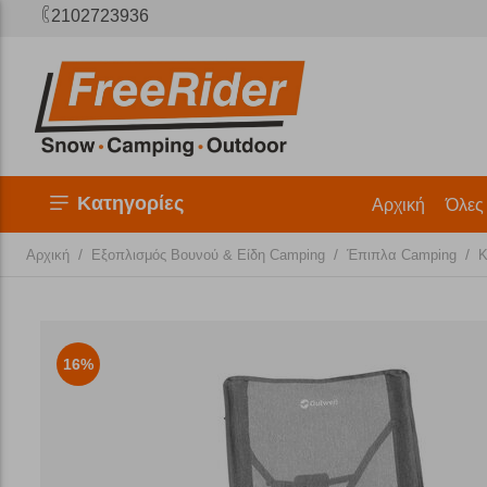
2102723936
Κατηγορίες
Αρχική
Όλες
/
/
/
Αρχική
Εξοπλισμός Βουνού & Είδη Camping
Έπιπλα Camping
Κ
16%