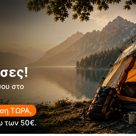
Σκελετός:
Ατσάλι με ηλεκ
Σύνθεση υφάσματος:
100
Γιατί να το επιλέξεις
Χαμηλή καρέκλα ιδανική γ
3 θέσεις ανάκλισης για άν
Σταθερή και ελαφριά κατα
σες!
σου στο
ση ΤΩΡΑ,
ω των 50€.