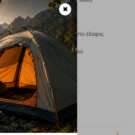
τροστατική βαφή (powder coated steel)
% polyester
✖
ια παραλία και χαλάρωση κοντά στο έδαφος
εση σε κάθε στιγμή
σκευή για εύκολη μεταφορά παντού