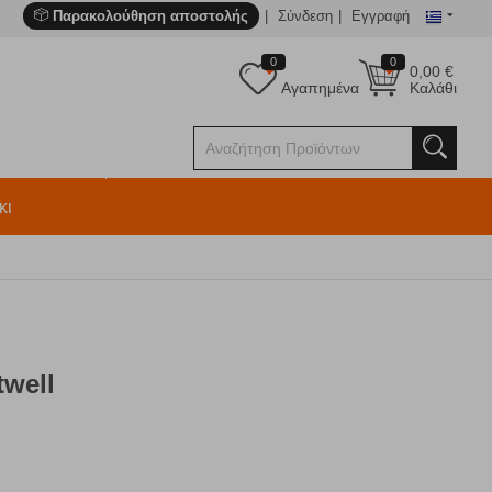
Παρακολούθηση αποστολής
Σύνδεση
Εγγραφή
0
0
0,00
€
Αγαπημένα
Καλάθι
κι
twell