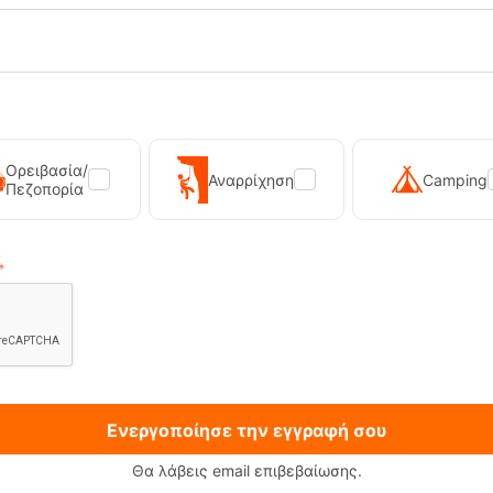
17%
Ορειβασία/
Αναρρίχηση
Camping
Πεζοπορία
o Recliner Καρέκλα Outwell
Καρέκλα Casilda XL Outw
RE-19897
Κωδικός:
FRE-19189
94,95
€
έσιμο
Άμεσα
διαθέσιμο
79,95
€
Ενεργοποίησε την εγγραφή σου
Θα λάβεις email επιβεβαίωσης.