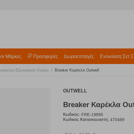
 οι Μάρκες
Προσφορές
Δωροεπιταγές
Ενοικίαση Σετ Σ
/
αρέκλες Eξωτερικού Χώρου
Breaker Καρέκλα Outwell
OUTWELL
Breaker Καρέκλα Ou
Κωδικός:
FRE-19895
Κωδικός Κατασκευαστή:
470489