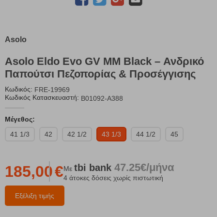
Asolo
Asolo Eldo Evo GV MM Black – Ανδρικό
Παπούτσι Πεζοπορίας & Προσέγγισης
Κωδικός:
FRE-19969
Κωδικός Κατασκευαστή:
B01092-A388
Μέγεθος:
41 1/3
42
42 1/2
43 1/3
44 1/2
45
47.25€/μήνα
tbi
bank
185,00
€
Με
4 άτοκες δόσεις χωρίς πιστωτική
Εξέλιξη τιμής