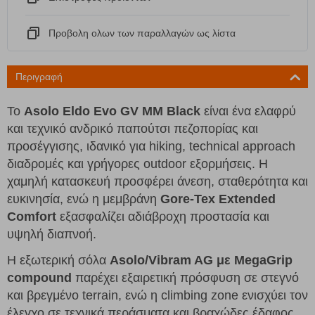
Προβολη ολων των παραλλαγών ως λίστα
Περιγραφή
Το
Asolo Eldo Evo GV MM Black
είναι ένα ελαφρύ
και τεχνικό ανδρικό παπούτσι πεζοπορίας και
προσέγγισης, ιδανικό για hiking, technical approach
διαδρομές και γρήγορες outdoor εξορμήσεις. Η
χαμηλή κατασκευή προσφέρει άνεση, σταθερότητα και
ευκινησία, ενώ η μεμβράνη
Gore-Tex Extended
Comfort
εξασφαλίζει αδιάβροχη προστασία και
υψηλή διαπνοή.
Η εξωτερική σόλα
Asolo/Vibram AG με MegaGrip
compound
παρέχει εξαιρετική πρόσφυση σε στεγνό
και βρεγμένο terrain, ενώ η climbing zone ενισχύει τον
έλεγχο σε τεχνικά περάσματα και βραχώδες έδαφος.