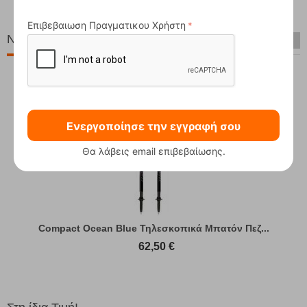
00
€
118,00
€
Επιβεβαιωση Πραγματικου Χρήστη
Νέες Παραλαβές
Ενεργοποίησε την εγγραφή σου
Θα λάβεις email επιβεβαίωσης.
Compact Ocean Blue Τηλεσκοπικά Μπατόν Πεζ...
62,50
€