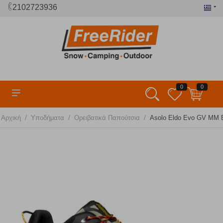
2102723936
0
0
/
/
/
Αρχική
Υποδήματα
Ορειβατικά Παπούτσια
Asolo Eldo Evo GV MM B