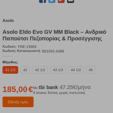
Asolo
Asolo Eldo Evo GV MM Black – Ανδρικό
Παπούτσι Πεζοπορίας & Προσέγγισης
Κωδικός:
FRE-19969
Κωδικός Κατασκευαστή:
B01092-A388
Μέγεθος:
41 1/3
42
42 1/2
43 1/3
44 1/2
45
47.25€/μήνα
tbi
bank
185,00
€
Με
4 άτοκες δόσεις χωρίς πιστωτική
Εξέλιξη τιμής