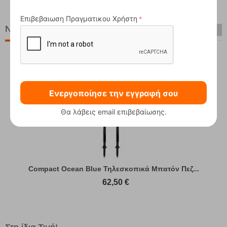
00
€
118,00
€
Επιβεβαιωση Πραγματικου Χρήστη
Νέες Παραλαβές
Ενεργοποίησε την εγγραφή σου
Θα λάβεις email επιβεβαίωσης.
Compact Ocean Blue Τηλεσκοπικά Μπατόν Πεζ...
62,50
€