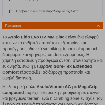
Προβολη ολων των παραλλαγών ως λίστα
Περιγραφή
Το
Asolo Eldo Evo GV MM Black
είναι ένα ελαφρύ
και τεχνικό ανδρικό παπούτσι πεζοπορίας και
προσέγγισης, ιδανικό για hiking, technical approach
διαδρομές και γρήγορες outdoor εξορμήσεις. Η
χαμηλή κατασκευή προσφέρει άνεση, σταθερότητα και
ευκινησία, ενώ η μεμβράνη
Gore-Tex Extended
Comfort
εξασφαλίζει αδιάβροχη προστασία και
υψηλή διαπνοή.
Η εξωτερική σόλα
Asolo/Vibram AG με MegaGrip
compound
παρέχει εξαιρετική πρόσφυση σε στεγνό
και βρεγμένο terrain, ενώ η climbing zone ενισχύει τον
έλεγχο σε τεχνικά περάσματα και βραχώδες έδαφος.