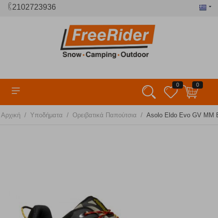
2102723936
0
0
/
/
/
Αρχική
Υποδήματα
Ορειβατικά Παπούτσια
Asolo Eldo Evo GV MM B