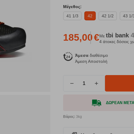
Μέγεθος:
41 1/3
42
42 1/2
43 1/
tbi
bank
185,00
€
Με
4 άτοκες δόσεις χ
Άμεσα
διαθέσιμο
Άμεση Αποστολή
−
+
ΔΩΡΕΑΝ ΜΕΤΑΦ
Βάρος:
3kg