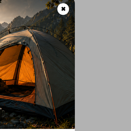
✖
Polyester
d Comfort Footwear
hermoformed EVA
ith MegaGrip compound
 8)