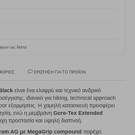
γών ως λίστα
ΦΟΡΊΕΣ
ΕΡΏΤΗΣΗ ΓΙΑ ΤΟ ΠΡΟΪΌΝ
Black
είναι ένα ελαφρύ και τεχνικό ανδρικό
έγγισης, ιδανικό για hiking, technical approach
door εξορμήσεις. Η χαμηλή κατασκευή προσφέρει
νησία, ενώ η μεμβράνη
Gore-Tex Extended
οχη προστασία και υψηλή διαπνοή.
bram AG με MegaGrip compound
παρέχει