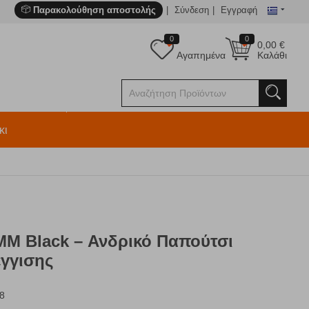
Παρακολούθηση αποστολής
Σύνδεση
Εγγραφή
0
0
0,00
€
Αγαπημένα
Καλάθι
κι
MM Black – Ανδρικό Παπούτσι
γγισης
8