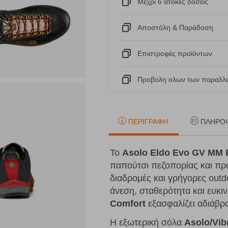
Μεχρι 6 ατοκες δοσεις
Αποστόλη & Παράδοση
Eπιστροφές προϊόντων
Προβολη ολων των παραλλα
ΠΕΡΙΓΡΑΦΉ
ΠΛΗΡΟ
Το
Asolo Eldo Evo GV MM 
παπούτσι πεζοπορίας και προσ
διαδρομές και γρήγορες out
άνεση, σταθερότητα και ευκι
Comfort
εξασφαλίζει αδιάβρ
Η εξωτερική σόλα
Asolo/Vi