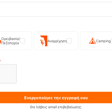
Via Ferrata
Outdoor ταξίδια
Γρήγορες ορεινές διαδρομ
Ορειβασία/
Αναρρίχηση
Camping
Πεζοπορία
Ενεργοποίησε την εγγραφή σου
Θα λάβεις email επιβεβαίωσης.