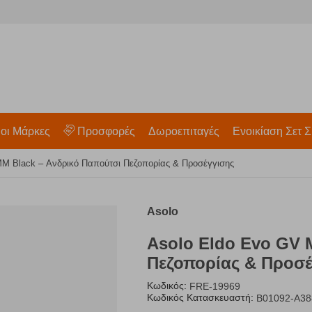
 οι Μάρκες
Προσφορές
Δωροεπιταγές
Ενοικίαση Σετ Σ
MM Black – Ανδρικό Παπούτσι Πεζοπορίας & Προσέγγισης
Asolo
Asolo Eldo Evo GV 
Πεζοπορίας & Προσέ
Κωδικός:
FRE-19969
Κωδικός Κατασκευαστή:
B01092-A38