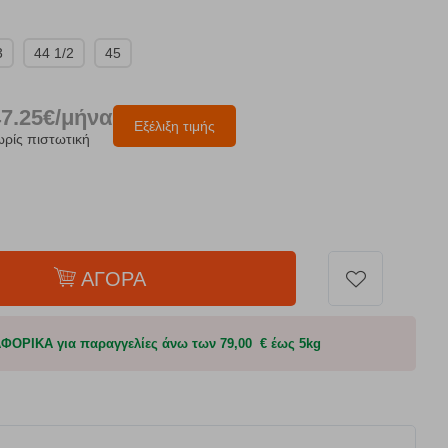
3
44 1/2
45
47.25€/μήνα
Εξέλιξη τιμής
ωρίς πιστωτική
ΑΓΟΡΑ
ΟΡΙΚΑ για παραγγελίες άνω των 79,00 € έως 5kg