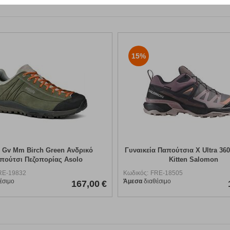
15%
 Gv Mm Birch Green Ανδρικό
Γυναικεία Παπούτσια X Ultra 36
πούτσι Πεζοπορίας Asolo
Kitten Salomon
RE-19832
Κωδικός:
FRE-18505
έσιμο
Άμεσα
διαθέσιμο
167,00
€