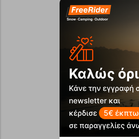
Καλώς όρι
Κάνε την εγγραφή 
newsletter και
κέρδισε
5€ έκπτω
σε παραγγελίες άν