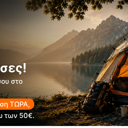
Τεχνικά Χαρακτηριστικά
Upper: Engineered Mesh 
Lining: Gore-Tex Extende
Footbed: Asolo / Ortholite
Midsole: Mono-density t
Sole: Asolo/Vibram AG w
σες!
Fit: Men
Βάρος: 360 g (1/2 pair UK
σου στο
Μεγέθη: 7 – 12.5 UK
Ιδανικό Για
ση ΤΩΡΑ,
Πεζοπορία
Technical Approach
ω των 50€.
Day Hiking