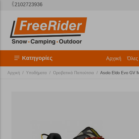
2102723936
Κατηγορίες
Αρχική
Όλες
/
/
/
Αρχική
Υποδήματα
Ορειβατικά Παπούτσια
Asolo Eldo Evo GV 