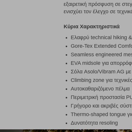
εξαιρετική πρόσφυση σε στεγν
ενισχύει τον έλεγχο σε τεχν
Κύρια Χαρακτηριστικά
Ελαφρύ technical hiking 
Gore-Tex Extended Comfo
Seamless engineered mes
EVA midsole για απορρό
Σόλα Asolo/Vibram AG μ
Climbing zone για τεχνικέ
Αυτοκαθαριζόμενο πέλμα
Περιμετρική προστασία P
Γρήγορο και ακριβές σύσ
Thermo-shaped tongue γι
Δυνατότητα resoling
Χωρίς intentionally adde