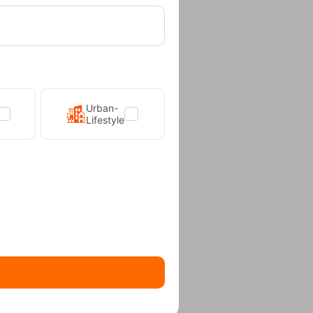
ές
Urban-
Lifestyle