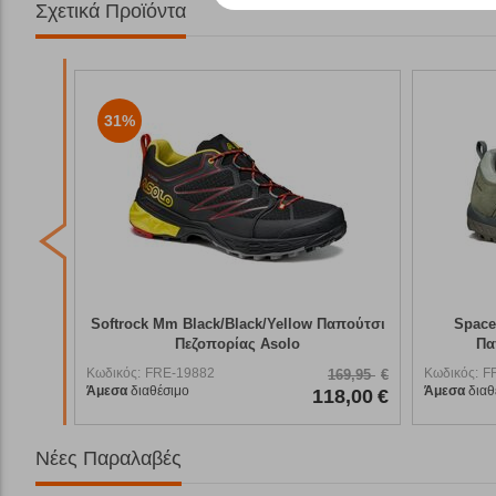
Σχετικά Προϊόντα
31%
lue –
Softrock Mm Black/Black/Yellow Παπούτσι
Space
 &
Πεζοπορίας Asolo
Πα
Κωδικός:
FRE-19882
Κωδικός:
F
169,95
€
Άμεσα
διαθέσιμο
Άμεσα
διαθ
5,00
€
118,00
€
Νέες Παραλαβές