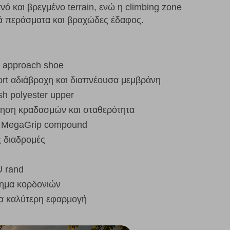
ό και βρεγμένο terrain, ενώ η climbing zone
ικά περάσματα και βραχώδες έδαφος.
& approach shoe
rt αδιάβροχη και διαπνέουσα μεμβράνη
h polyester upper
φηση κραδασμών και σταθερότητα
ε MegaGrip compound
ς διαδρομές
U rand
τημα κορδονιών
α καλύτερη εφαρμογή
d PFAS