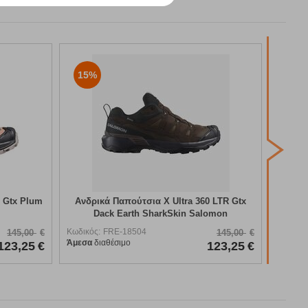
15%
Taho
Κωδικός
Άμεσα
δ
0 Gtx Plum
Ανδρικά Παπούτσια X Ultra 360 LTR Gtx
Dack Earth SharkSkin Salomon
Κωδικός:
FRE-18504
145,00
€
145,00
€
Άμεσα
διαθέσιμο
123,25
€
123,25
€