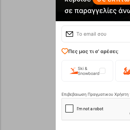
σε παραγγελίες άν
Αγα
Πες μας τι σ' αρέσει;
Ski &
Snowboard
Επιβεβαιωση Πραγματικου Χρήστη
Ελβετικός
Camou
Κωδικός:
FR
Άμεσα
διαθέ