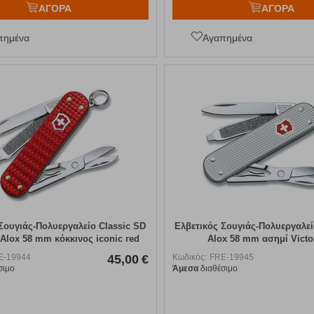
ΑΓΟΡΑ
ΑΓΟΡΑ
πημένα
Αγαπημένα
Σουγιάς-Πολυεργαλείο Classic SD
Ελβετικός Σουγιάς-Πολυεργαλεί
 Alox 58 mm κόκκινος iconic red
Alox 58 mm ασημί Victo
Victorinox
E-19944
45,00
€
Κωδικός:
FRE-19945
σιμο
Άμεσα
διαθέσιμο