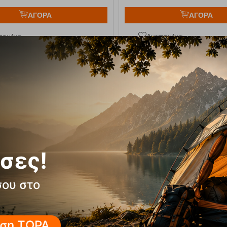
ΑΓΟΡΑ
ΑΓΟΡΑ
πημένα
Αγαπημένα
σες!
 Σουγιάς / Πολυεργαλείο Classic
Σουγιάς Classic SD 58 mm ρ
σου στο
m μαύρος σε blister Victorinox
blossom σε blister Victo
E-19947
25,00
€
Κωδικός:
FRE-19948
σιμο
Άμεσα
διαθέσιμο
ση ΤΩΡΑ,