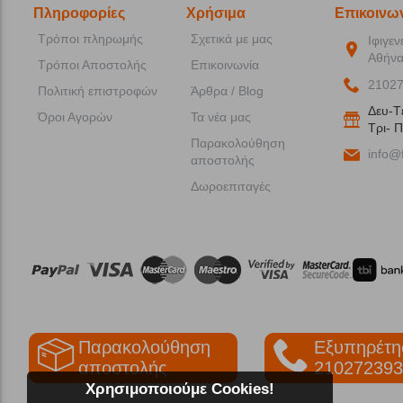
Πληροφορίες
Χρήσιμα
Επικοινω
Τρόποι πληρωμής
Σχετικά με μας
Ιφιγεν
Αθήνα
Τρόποι Αποστολής
Επικοινωνία
2102
Πολιτική επιστροφών
Άρθρα / Blog
Δευ-T
Όροι Αγορών
Τα νέα μας
Tρι- Π
Παρακολούθηση
info@f
αποστολής
Δωροεπιταγές
Παρακολούθηση
Εξυπηρέτη
αποστολής
210272393
Χρησιμοποιούμε Cookies!