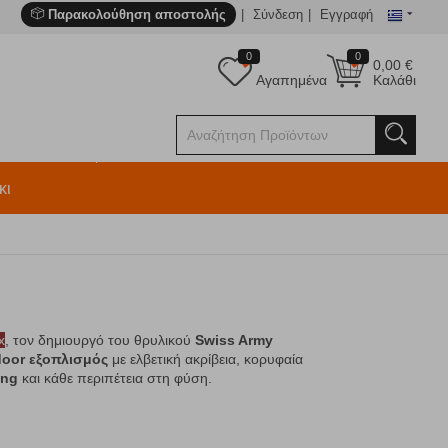
Παρακολούθηση αποστολής
Σύνδεση
Εγγραφή
0
0
0,00
€
Αγαπημένα
Καλάθι
κι
x
, τον δημιουργό του θρυλικού
Swiss Army
door εξοπλισμός
με ελβετική ακρίβεια, κορυφαία
ing
και κάθε περιπέτεια στη φύση.