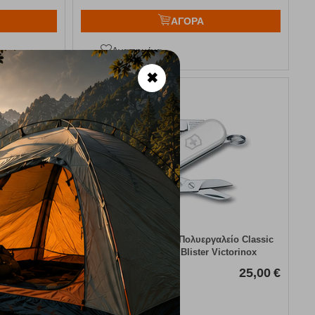
ΑΓΟΡΑ
Αγαπημένα
✖
οζ cherry
Ελβετικός Σουγιάς / Πολυεργαλείο Classic
rinox
SD 58 mm Snow Blister Victorinox
25,00
€
Κωδικός:
FRE-19949
25,00
€
Άμεσα
διαθέσιμο