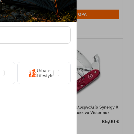
ΑΓΟΡΑ
Αγαπημένα
Urban-
Lifestyle
είο Spartan
Ελβετικός Σουγιάς- Πολυεργαλείο Synergy X
orinox
Alox Μεταλλικό-Κόκκινο Victorinox
27,00
€
Κωδικός:
FRE-19952
85,00
€
Άμεσα
διαθέσιμο