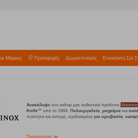
 οι Μάρκες
Προσφορές
Δωροεπιταγές
Ενοικίαση Σετ Σ
Ανακάλυψε
στο eshop μας αυθεντικά προϊόντα
Victorino
Knife™
από το 1884.
Πολυεργαλεία
,
μαχαίρια
και
out
ποιότητα και αντοχή, σχεδιασμένα
για
ορειβασία
,
camp
Περισσότερα