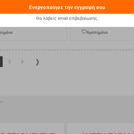
Ενεργοποίησε την εγγραφή σου
Θα λάβεις email επιβεβαίωσης.
ΑΓΟΡΑ
ΑΓΟΡΑ
πημένα
Αγαπημένα
2
3
.