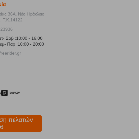
νία
είας 36Α, Νέο Ηράκλειο
, Τ.Κ.14122
723936
ετ- Σαβ :10:00 - 16:00
εμ- Παρ :10:00 - 20:00
reerider.gr
ση πελατών
6