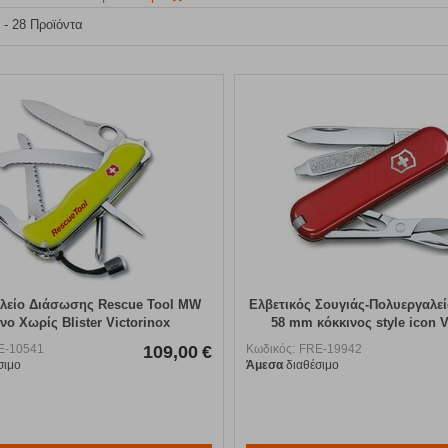
3 - 28 Προϊόντα
λείο Διάσωσης Rescue Tool MW
Ελβετικός Σουγιάς-Πολυεργαλεί
ινο Χωρίς Blister Victorinox
58 mm κόκκινος style icon V
E-10541
109,00
€
Κωδικός:
FRE-19942
σιμο
Άμεσα
διαθέσιμο