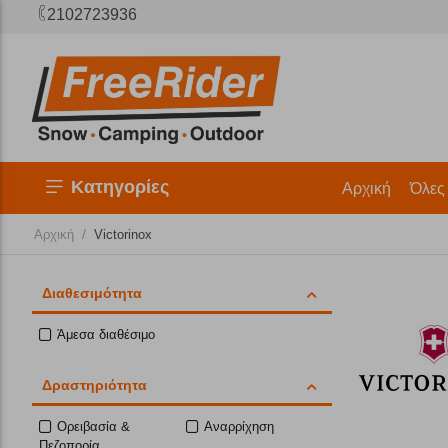
2102723936
Κατηγορίες
Αρχική
Όλες
/
Αρχική
Victorinox
Διαθεσιμότητα
Άμεσα διαθέσιμο
Δραστηριότητα
Ορειβασία &
Αναρρίχηση
Πεζοπορία