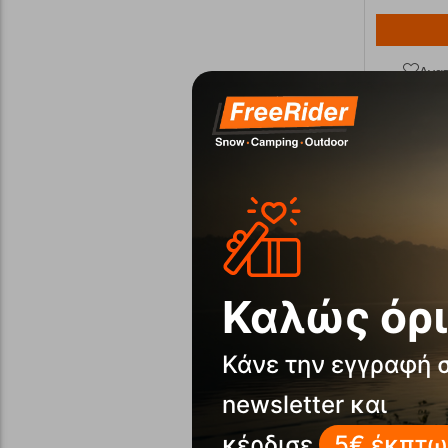
Αγα
Καλώς όρι
Ελβετικός
Κάνε την εγγραφή 
SD 58 m
Κωδικός:
FR
newsletter και
Άμεσα
διαθέ
κέρδισε
5€ έκπτω