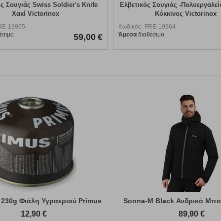
er's Knife
Ελβετικός Σουγιάς -Πολυεργαλείο Explorer
Ε
Κόκκινος Victorinox
Κωδικός:
FRE-19964
Κωδικό
Άμεσα
διαθέσιμο
Άμεσα
59,00
€
59,00
€
 230g Φιάλη Υγραεριού Primus
Sonna-M Black Ανδρικό Μπο
12,90
€
89,90
€