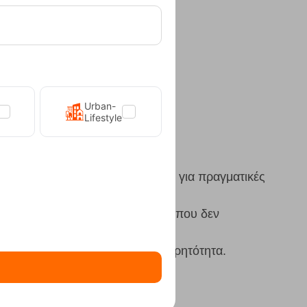
0/1
τος
Urban-
Lifestyle
ckable εργαλεία το κάνουν ιδανικό για πραγματικές
δι προσφέρει λύσεις σε εργασίες που δεν
 knives
 σε δύναμη, πρακτικότητα και φορητότητα.