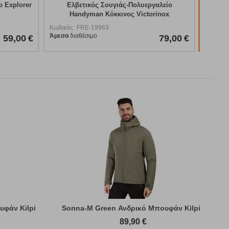
λβετικός Σουγιάς-Πολυεργαλείο
Handyman Κόκκινος Victorinox
ς:
FRE-19963
διαθέσιμο
79,00
€
υφάν Kilpi
Sonna-M Green Ανδρικό Μπουφάν Kilpi
89,90
€