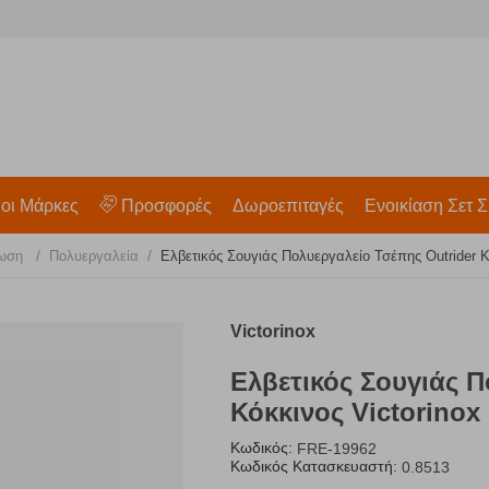
 οι Μάρκες
Προσφορές
Δωροεπιταγές
Ενοικίαση Σετ Σ
/
/
ίωση
Πολυεργαλεία
Ελβετικός Σουγιάς Πολυεργαλείο Τσέπης Outrider Κ
Victorinox
Ελβετικός Σουγιάς Π
Κόκκινος Victorinox
Κωδικός:
FRE-19962
Κωδικός Κατασκευαστή:
0.8513