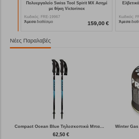
λείο Swiss Tool Spirit MX Ασημί
Ελβετικός Σουγιάς Swiss Soldi
με θήκη Victorinox
Χακί Victorinox
RE-19967
Κωδικός:
FRE-19965
θέσιμο
Άμεσα
διαθέσιμο
159,00
€
Νέες Παραλαβές
Compact Ocean Blue Τηλεσκοπικά Μπατόν Πεζ...
Winter Gas
62,50
€