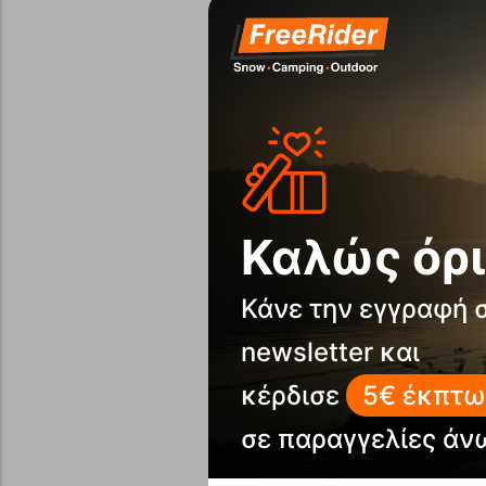
Καλώς όρι
Κάνε την εγγραφή 
newsletter και
κέρδισε
5€ έκπτω
σε παραγγελίες άν