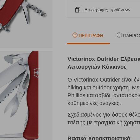
Eπιστροφές προϊόντων
ΠΕΡΙΓΡΑΦΉ
ΠΛΗΡΟ
Victorinox Outrider Ελβετ
Λειτουργιών Κόκκινος
Ο Victorinox Outrider είναι 
hiking και outdoor χρήση. Με
Phillips κατσαβίδι, ανταποκρ
καθημερινές ανάγκες.
Σχεδιασμένος για όσους θέλο
τσέπης με πραγματική χρηστι
Βασικά Χαρακτηριστικά