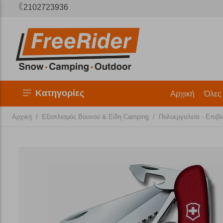
2102723936
Κατηγορίες
Αρχική
Όλες
/
/
Αρχική
Εξοπλισμός Βουνού & Είδη Camping
Πολυεργαλεία - Επιβ