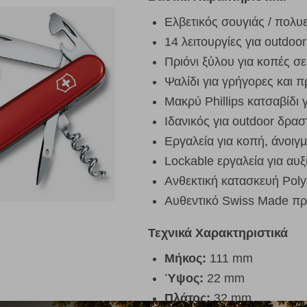
Ελβετικός σουγιάς / πολυ
14 λειτουργίες για outdoo
Πριόνι ξύλου για κοπές σε
Ψαλίδι για γρήγορες και π
Μακρύ Phillips κατσαβίδι 
Ιδανικός για outdoor δραστ
Εργαλεία για κοπή, άνοιγμ
Lockable εργαλεία για αυ
Ανθεκτική κατασκευή Pol
Αυθεντικό Swiss Made προ
Τεχνικά Χαρακτηριστικά
Μήκος:
111 mm
Ύψος:
22 mm
Πλάτος:
32 mm