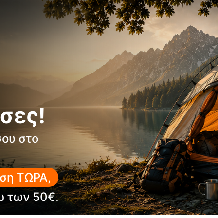
Βάρος:
156 g
Υλικό:
Polyamide
Χρώμα:
Κόκκινο
Λειτουργίες:
14
Χώρα κατασκευής:
Ελβετ
Blade lock:
Ναι
One hand blade:
Όχι
σες!
Εργαλεία
Μεγάλη λεπίδα
σου στο
Πριόνι ξύλου
Ψαλίδι
ση ΤΩΡΑ,
Τιρμπουσόν
Ανοιχτήρι κονσέρβας (με 
ω των 50€.
Ανοιχτήρι μπουκαλιών (lo