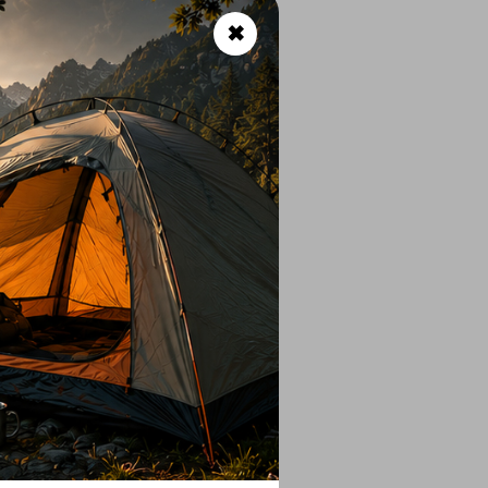
✖
ία
κατσαβίδι 3 mm)
ckable)