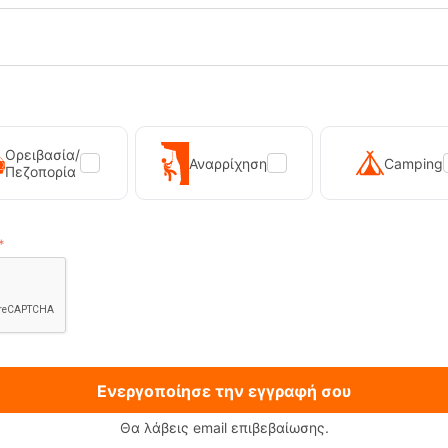
Κατσαβίδι 7 mm
Μακρύ Phillips κατσαβίδι 
Σουβλί / εργαλείο ραψίμα
Απογυμνωτής καλωδίων
Τσιμπιδάκι
Οδοντογλυφίδα
Ορειβασία/
Αναρρίχηση
Camping
Πεζοπορία
Κρίκος μπρελόκ
Γιατί να το επιλέξεις
Το πριόνι ξύλου και τα lo
outdoor συνθήκες
Το μακρύ Phillips κατσαβί
καλύπτουν τα απλά pocket
Ισορροπεί τέλεια ανάμεσα
Ενεργοποίησε την εγγραφή σου
Θα λάβεις email επιβεβαίωσης.