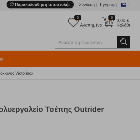
Παρακολούθηση αποστολής
Σύνδεση
Εγγραφή
0
0
0,00
€
Αγαπημένα
Καλάθι
κι
όκκινος Victorinox
ολυεργαλείο Τσέπης Outrider